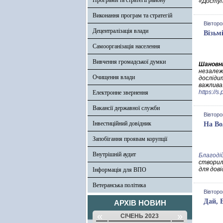
Програми та стратегії району
«Доступ
Виконання програм та стратегій
Вівторо
Децентралізація влади
Візьм
Самоорганізація населення
Вивчення громадської думки
Шановні
незалежн
Очищення влади
досліди
важлива
https://s
Електронне звернення
Вакансії державної служби
Вівторо
Інвестиційний довідник
На Во
Запобігання проявам корупції
Внутрішній аудит
Благоді
створил
для дов
Інформація для ВПО
Ветеранська політика
Вівторо
Дай, 
АРХІВ НОВИН
«
»
СІЧЕНЬ 2023