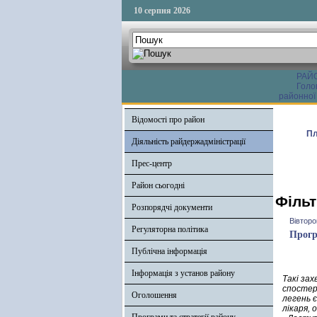
10 серпня 2026
РАЙ
Голо
районної
Відомості про район
Пл
Діяльність райдержадміністрації
Прес-центр
Район сьогодні
Фільт
Розпорядчі документи
Вівторо
Регуляторна політика
Прогр
Публічна інформація
Інформація з установ району
Такі за
спостер
Оголошення
легень є
лікаря, о