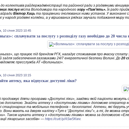
до колективів райдержадміністрації та районної ради з різдвяними віншува
них послуг
міста Володимира та народного
хору «Пам’ять».
Їх радо прий
райради
Віктор Хиць
та працівники очолюваних ними установ. У виконанні спі
 у народі різдвяні колядки, а у віршованих рядках звучали побажання миру та
к, 10 січня 2023 10:45
ньгаз»: сплачувати за послугу з розподілу газу необхідно до 20 числа
ньгаз», що працює під брендом РГК, нагадує споживачам про вчасну сплату з
й задля забезпечення газовиками 24/7 енергетичної безпеки Волині. До
20 с
повідомляє пресслужба АТ «Волиньгаз».
к, 10 січня 2023 10:15
айти аптеку, яка відпускає доступні ліки?
ні продовжує діяти програма «Доступні ліки», завдяки якій пацієнти можуть
ою доплатою. Знайти аптеку з «доступними ліками» допоможе оператор к
зі стаціонарних та мобільних телефонів – безоплатні. Аптеки, які беруть у
о. Вони мають на дверях наліпку «Тут є “Доступні ліки”», а ті, де можна от
іни». Також шукати аптеку з «доступними ліками» можна за допомогою «Ел
ації лікарських засобів» —
https://cutt.ly/ASw5Kwv
.