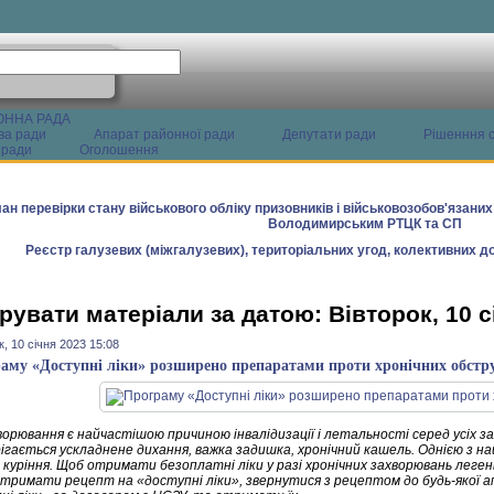
ОННА РАДА
ва ради
Апарат районної ради
Депутати ради
Рішенння с
 ради
Оголошення
ан перевірки стану військового обліку призовників і військовозобов'язани
Володимирським РТЦК та СП
Реєстр галузевих (міжгалузевих), територіальних угод, колективних до
рувати матеріали за датою: Вівторок, 10 с
к, 10 січня 2023 15:08
аму «Доступні ліки» розширено препаратами проти хронічних обстр
хворювання є найчастішою причиною інвалідизації і летальності серед усіх 
ігається ускладнене дихання, важка задишка, хронічний кашель. Однією з н
 куріння. Щоб отримати безоплатні ліки у разі хронічних захворювань леген
тримати рецепт на «доступні ліки», з
вернутися з рецептом до будь-якої а