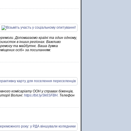
ремоги. Допомагаємо країні та один одному,
прихисток в інших регіонах. Важливо
 перемогу та майбутнє. Ваша думка
міщених осіб» за посиланням:
вного комісаріату ООН у справах біженців,
иторії Волині:
https://bit.ly/3k6SFBH
. Телефон