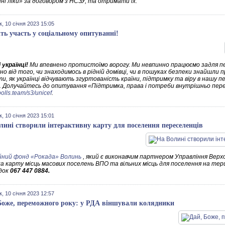
ні ліки» за договором з НСЗУ, та отримати їх.
к, 10 січня 2023 15:05
іть участь у соціальному опитуванні!
 українці!
Ми впевнено протистоїмо ворогу. Ми невпинно працюємо задля пе
о від того, чи знаходимось в рідній домівці, чи в пошуках безпеки знайшли 
ти, як українці відчувають згуртованість країни, підтримку та віру в нашу
. Долучайтесь до опитування «Підтримка, права і потреби внутрішньо пере
.polls.team/s3/unicef
.
к, 10 січня 2023 15:01
лині створили інтерактивну карту для поселення переселенців
йний фонд «Рокада» Волинь
, який є виконавчим партнером Управління Верхо
а карту місць масових поселень ВПО та вільних місць для поселення на тер
ідок
067 447 0884.
к, 10 січня 2023 12:57
Боже, переможного року: у РДА віншували колядники