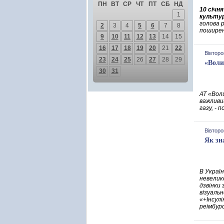
ПН
ВТ
СР
ЧТ
ПТ
СБ
НД
10 січня
1
культур
голова 
2
3
4
5
6
7
8
поширені
9
10
11
12
13
14
15
16
17
18
19
20
21
22
Вівторо
23
24
25
26
27
28
29
«Воли
30
31
АТ «Воли
важливи
газу, - 
Вівторо
Як зн
В Украї
невелик
дзвінки 
візуальн
«+Інсул
реімбурс