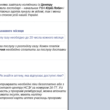
ннями завітали колядники із
Центру
мали господарі – начальник РВА
Юрій Лобач
і
вочих гуртів лунали як відомі, так і менш
 спокою усій нашій Україні.
 кожного місяця
а послугу з розподілу газу. Кожен платіж
ічня
необхідно сплатити за послугу доставки
 отримувати необхідні ліки безоплатно або з
онтакт-центру НСЗУ за номером 16-77. Усі
часть у програмі реімбурсації, можна впізнати
римати інсулін, мають наліпку
ектронної карти аптек-учасниць програми