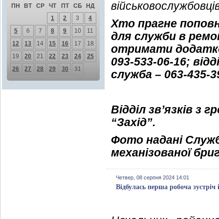
військовослужбовці
ПН
ВТ
СР
ЧТ
ПТ
СБ
НД
1
2
3
4
Хто прагне поповн
5
6
7
8
9
10
11
для служби в рем
12
13
14
15
16
17
18
отримати додатков
19
20
21
22
23
24
25
093-533-06-16; ві
26
27
28
29
30
31
служба
–
063-435-3
Відділ зв’язків з
“Захід”.
Фото надані Служб
механізованої бриг
Четвер, 08 серпня 2024 14:01
Відбулась перша робоча зустріч