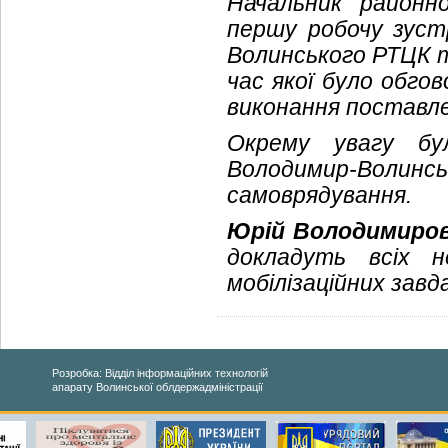
Начальник районно
першу робочу зуст
Волинського РТЦК 
час якої було обго
виконання поставл
Окрему увагу бул
Володимир-Волин
самоврядування.
Юрій Володимиро
докладуть всіх н
мобілізаційних завд
Розробка: Відділ інформаційних технологій
апарату Волинської облдержадміністрації