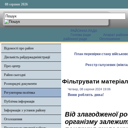
08 серпня 2026
РАЙОННА РАДА
Голова ради
Апарат районн
районної ради
Оголошення
Відомості про район
План перевірки стану військово
Діяльність райдержадміністрації
Реєстр галузевих (міжгал
Прес-центр
Район сьогодні
Фільтрувати матеріал
Розпорядчі документи
Четвер, 08 серпня 2024 19:06
Регуляторна політика
Вони роблять дива!
Публічна інформація
Інформація з установ району
Від злагодженої р
Оголошення
організму залежит