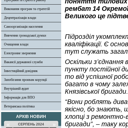
поняття тилових і 
Програми та стратегії району
рембат 14 Окремої
Виконання програм та стратегій
Великого це підтв
Децентралізація влади
Самоорганізація населення
Підрозділ укомплек
Вивчення громадської думки
кваліфікації. Є ос
Очищення влади
тут служать загаль
Електронне звернення
Оскільки з’єднання 
Вакансії державної служби
пункту постійної ди
Інвестиційний довідник
то від успішної роб
Запобігання проявам корупції
багато в чому зале
Внутрішній аудит
Князівської бригади.
Інформація для ВПО
“Вони роблять дива
Ветеранська політика
якісно, бо знають, 
хлопці з ремонтно-
АРХІВ НОВИН
бригади”, – таку ко
«
»
СЕРПЕНЬ 2024