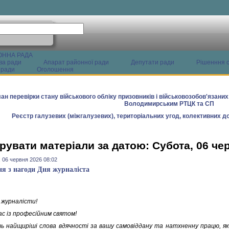
ОННА РАДА
ва ради
Апарат районної ради
Депутати ради
Рішенння с
 ради
Оголошення
ан перевірки стану військового обліку призовників і військовозобов'язани
Володимирським РТЦК та СП
Реєстр галузевих (міжгалузевих), територіальних угод, колективних до
рувати матеріали за датою: Субота, 06 че
 06 червня 2026 08:02
ня з нагоди Дня журналіста
 журналісти!
ас із професійним святом!
ь найщиріші слова вдячності за вашу самовіддану та натхненну працю, як