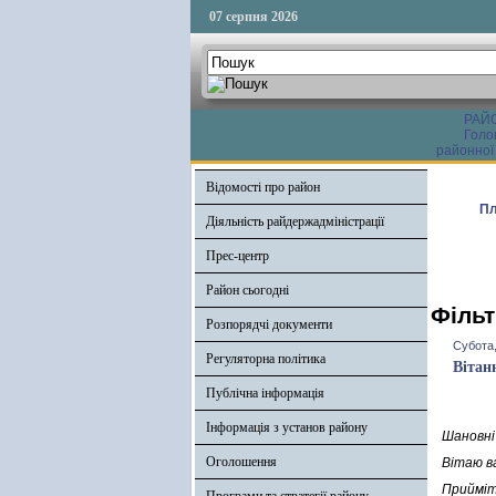
07 серпня 2026
РАЙ
Голо
районної
Відомості про район
Пл
Діяльність райдержадміністрації
Прес-центр
Район сьогодні
Фільт
Розпорядчі документи
Субота,
Регуляторна політика
Вітан
Публічна інформація
Інформація з установ району
Шановні
Оголошення
Вітаю в
Прийміт