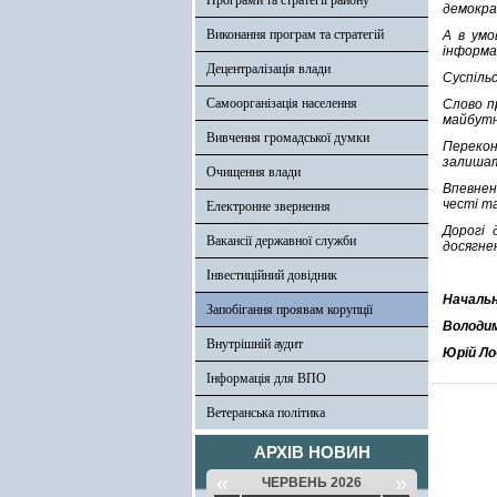
Програми та стратегії району
демокра
Виконання програм та стратегій
А в умо
інформац
Децентралізація влади
Суспіль
Самоорганізація населення
Слово п
майбутн
Вивчення громадської думки
Перекон
залишат
Очищення влади
Впевнен
честі та
Електронне звернення
Дорогі 
Вакансії державної служби
досягне
Інвестиційний довідник
Началь
Запобігання проявам корупції
Володим
Внутрішній аудит
Юрій Л
Інформація для ВПО
Ветеранська політика
АРХІВ НОВИН
«
»
ЧЕРВЕНЬ 2026