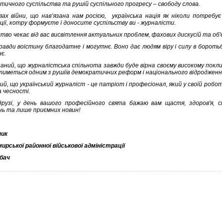
тичного суспільства та рушій суспільного прогресу – свободу слова.
вах війни, що нав’язана нам росією, українська нація як ніколи потребує
ії, котру формуєте і доносите суспільству ви - журналісти.
ство чекає від вас висвітлення актуальних проблем, фахових дискусій та об
равди воістину благодатне і могутнє. Воно дає людям віру і силу в боротьб
є.
аний, що журналістська спільнота завжди буде вірна своєму високому покли
иметься одним з рушіїв демократичних реформ і національного відродженн
ий, що український журналіст - це патріот і професіонал, який у своїй роб
 чесності.
друзі, у день вашого професійного свята бажаю вам щастя, здоров'я, см
нь та лише приємних новин!
ник
ирської районної військової адміністрації
обач