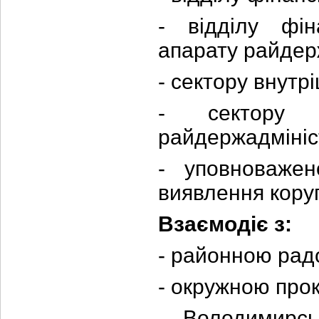
- відділу фін
апарату райдерж
- сектору внутр
- сектору м
райдержадмініст
- уповноваже
виявлення
коруп
Взаємодіє з:
- районною рад
- окружною
прок
- Володимирс