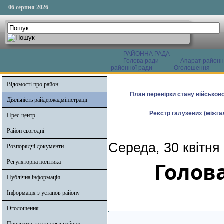
06 серпня 2026
РАЙОННА РАДА
Голова ради
Апарат районн
районної ради
Оголошення
Відомості про район
План перевірки стану військово
Діяльність райдержадміністрації
Реєстр галузевих (міжгал
Прес-центр
Район сьогодні
Середа, 30 квітня
Розпорядчі документи
Голов
Регуляторна політика
Публічна інформація
Інформація з установ району
Оголошення