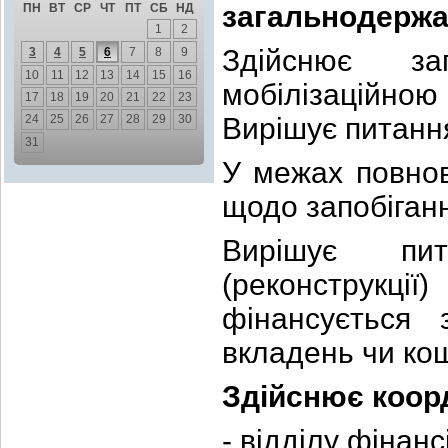
загальнодержав
ПН
ВТ
СР
ЧТ
ПТ
СБ
НД
1
2
Здійснює за
3
4
5
6
7
8
9
10
11
12
13
14
15
16
мобілізаційною
17
18
19
20
21
22
23
24
25
26
27
28
29
30
Вирішує питання
31
У межах повнов
щодо запобіганн
Вирішує пит
(реконструкці
фінансується 
вкладень чи ко
Здійснює коор
- відділу фінан