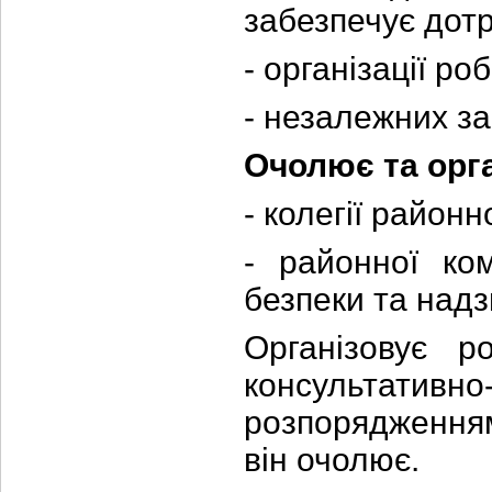
забезпечує дот
- організаці
ї
роб
- незалежних за
Очолює та орга
- колегії районн
- районної ком
безпеки та надз
Організовує р
консультативн
розпорядженням
він очолює.