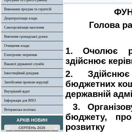
Програми та стратегії району
Виконання програм та стратегій
ФУН
Децентралізація влади
Голова ра
Самоорганізація населення
Вивчення громадської думки
Очищення влади
1. Очолює ра
Електронне звернення
здійснює керів
Вакансії державної служби
2.
Здійсню
Інвестиційний довідник
бюджетних кош
Запобігання проявам корупції
державній адмі
Внутрішній аудит
Інформація для ВПО
3. Організо
Ветеранська політика
бюджету, про
АРХІВ НОВИН
розвитку
«
»
СЕРПЕНЬ 2026