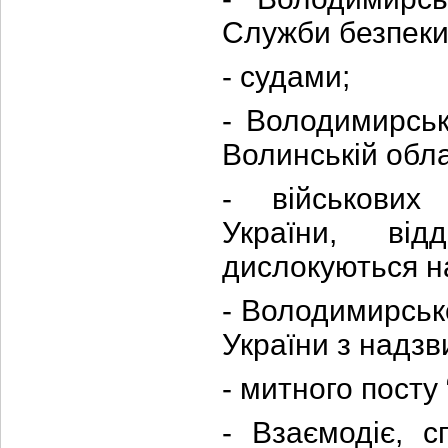
Служби безпеки
- судами
;
- Володимирськ
Волинській обла
- військових
України,
від
дислокуються на
- Володимирськ
України з надзв
- митн
ого
пост
у
- Взаємодіє, с