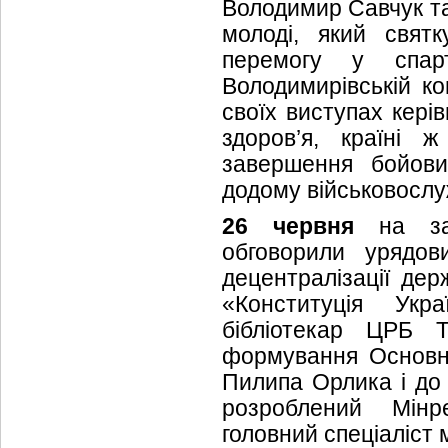
Володимир Савчук та
молоді, який свят
перемогу у спарт
Володимирівській ком
своїх виступах кері
здоров’я, країні 
завершення бойови
додому військовослуж
26 червня
на засі
обговорили урядов
децентралізації дер
«Конституція Укра
бібліотекар ЦРБ Т
формування Основно
Пилипа Орлика і до 
розроблений Мінре
головний спеціаліст 