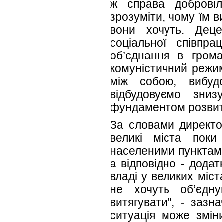
ж справа добровіл
зрозуміти, чому їм в
вони хочуть. Деце
соціальної співпр
об’єднання в грома
комуністичний режим
між собою, вибуд
відбудовуємо зни
фундаментом розвитку
За словами директо
великі міста поки
населеними пунктами
а відповідно - додат
владі у великих міст
не хочуть об’єдну
витягувати", - заз
ситуація може змін