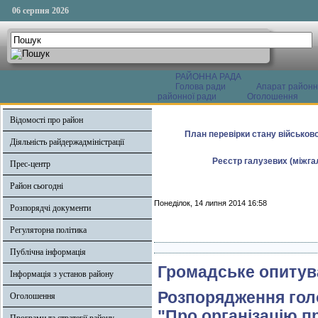
06 серпня 2026
РАЙОННА РАДА
Голова ради
Апарат районн
районної ради
Оголошення
Відомості про район
План перевірки стану військово
Діяльність райдержадміністрації
Реєстр галузевих (міжгал
Прес-центр
Район сьогодні
Понеділок, 14 липня 2014 16:58
Розпорядчі документи
Регуляторна політика
Публічна інформація
Громадське опитув
Інформація з установ району
Розпорядження голо
Оголошення
"Про організацію п