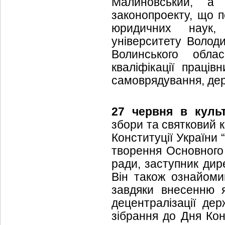
Малиновський, а 
законопроекту, що п
юридичних наук, 
університету Волод
Волинського обла
кваліфікації праців
самоврядування, держ
27 червня
в куль
збори та святковий 
Конституції України 
творення Основного 
ради, заступник дир
Він також ознайоми
завдяки внесенню я
децентралізації де
зібрання до Дня Кон