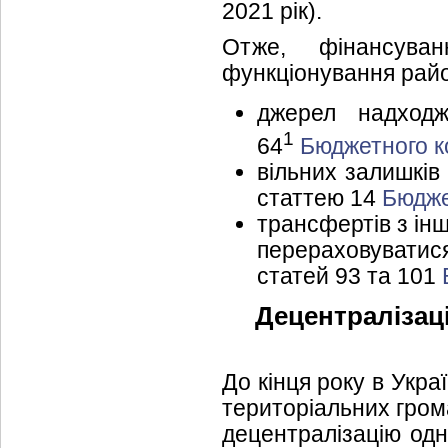
2021 рік).
Отже, фінансуван
функціонування райо
джерел надходж
1
64
Бюджетного к
вільних залишків
статтею 14
Бюдже
трансфертів з інш
перераховуватися
статей 93 та 101
Децентралізаці
До кінця року в Укр
територіальних гром
децентралізацію одн