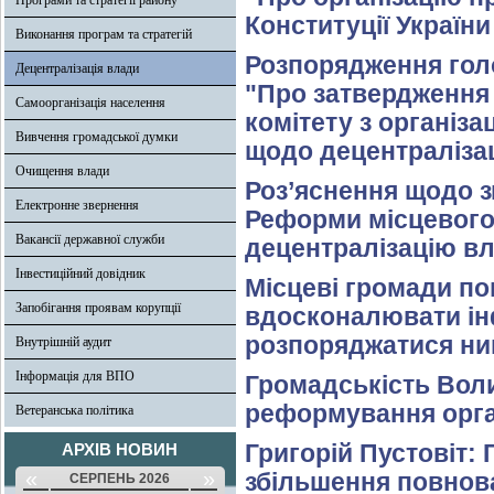
Програми та стратегії району
Конституції Україн
Виконання програм та стратегій
Розпорядження голо
Децентралізація влади
"Про затвердження 
Самоорганізація населення
комітету з організа
Вивчення громадської думки
щодо децентралізац
Очищення влади
Роз’яснення щодо зм
Електронне звернення
Реформи місцевого
Вакансії державної служби
децентралізацію вл
Інвестиційний довідник
Місцеві громади по
Запобігання проявам корупції
вдосконалювати ін
розпоряджатися ни
Внутрішній аудит
Інформація для ВПО
Громадськість Вол
реформування орга
Ветеранська політика
Григорій Пустовіт:
АРХІВ НОВИН
«
»
збільшення повнов
СЕРПЕНЬ 2026