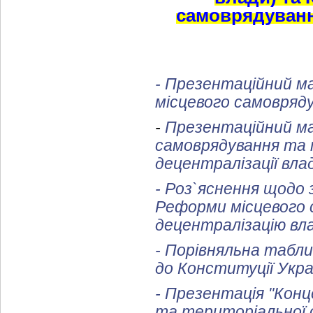
самоврядування
- Презентаційний м
місцевого самовряд
-
Презентаційний ма
самоврядування та 
децентралізації влад
- Роз`яснення щодо 
Реформи місцевого 
децентралізацію вла
- Порівняльна табли
до Конституції Укра
-
Презентація "Конц
та територіальної ор