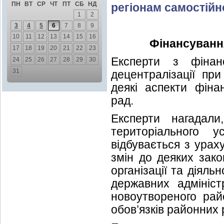
ПН
ВТ
СР
ЧТ
ПТ
СБ
НД
регіонам самостійн
1
2
3
4
5
6
7
8
9
10
11
12
13
14
15
16
Фінансуванн
17
18
19
20
21
22
23
Експерти з фіна
24
25
26
27
28
29
30
31
децентралізації при
деякі аспекти фіна
рад.
Експерти нагадали
територіального у
відбувається з ура
змін до деяких зак
організації та діяль
державних адмініс
новоутвореного рай
обов’язків районних 