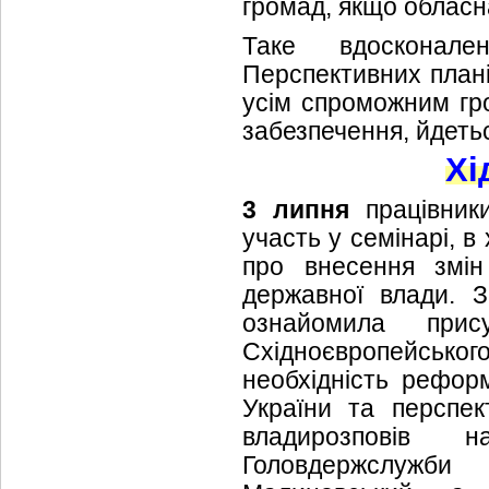
громад, якщо обласн
Таке вдосконале
Перспективних план
усім спроможним гр
забезпечення, йдетьс
Хі
3 липня
працівник
участь у семінарі, в
про внесення змін
державної влади. 
ознайомила прис
Східноєвропейськог
необхідність рефор
України та перспек
владирозповів 
Головдержслужби