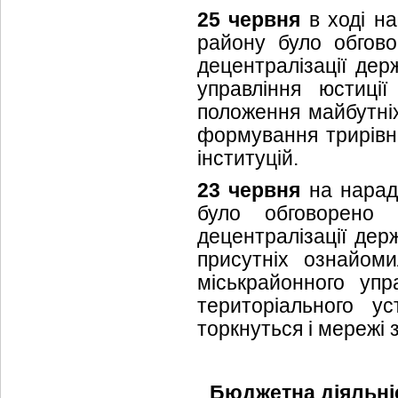
25 червня
в ході на
району було обгово
децентралізації дер
управління юстиці
положення майбутніх
формування трирівне
інституцій.
23 червня
на нараді
було обговорено 
децентралізації де
присутніх ознайоми
міськрайонного упр
територіального у
торкнуться і мережі 
Бюджетна діяльні