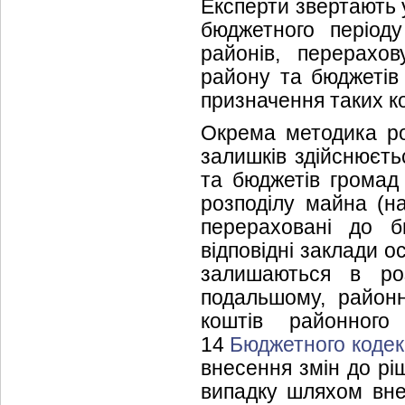
Експерти звертають у
бюджетного період
районів, перерахо
району та бюджетів
призначення таких к
Окрема методика ро
залишків здійснюєт
та бюджетів громад
розподілу майна (на
перераховані до б
відповідні заклади осв
залишаються в роз
подальшому, районн
коштів районног
14
Бюджетного кодек
внесення змін до рі
випадку шляхом вне