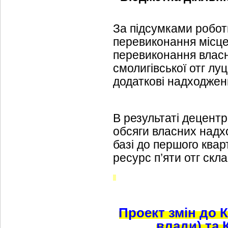
За підсумками робот
перевиконання місце
перевиконання власн
смолигівської отг лу
додаткові надходжен
В результаті децентр
обсяги власних надхо
базі до першого ква
ресурс п’яти отг скла
Проект змін до К
влади) та