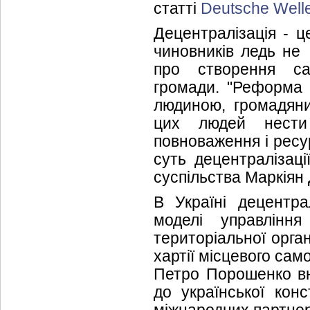
статті
Deutsche Well
Децентралізація - ц
чиновників ледь не
про створення сам
громади. "Реформа д
людиною, громадяни
цих людей нести 
повноваження і ресу
суть децентралізаці
суспільства Маркіян
В Україні децентра
моделі управлінн
територіальної орга
хартії місцевого сам
Петро Порошенко вн
до української конс
міжнародних партнер