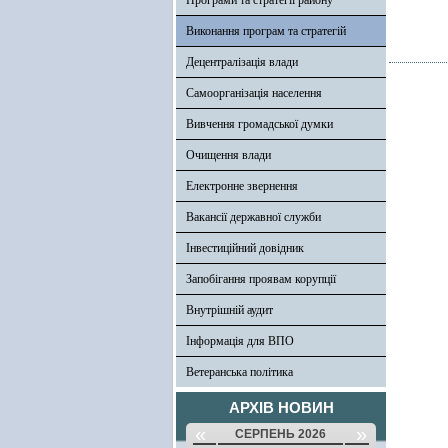
Програми та стратегії району
Виконання програм та стратегій
Децентралізація влади
Самоорганізація населення
Вивчення громадської думки
Очищення влади
Електронне звернення
Вакансії державної служби
Інвестиційний довідник
Запобігання проявам корупції
Внутрішній аудит
Інформація для ВПО
Ветеранська політика
АРХІВ НОВИН
«
»
СЕРПЕНЬ 2026