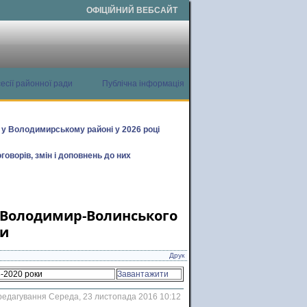
ОФІЦІЙНИЙ ВЕБСАЙТ
есії районної ради
Публічна інформація
х у Володимирському районі у 2026 році
говорів, змін і доповнень до них
у Володимир-Волинського
ки
Друк
-2020 роки
Завантажити
редагування Середа, 23 листопада 2016 10:12