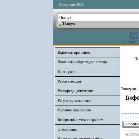
06 серпня 2026
РАЙ
Голо
районної
Відомості про район
Пл
Діяльність райдержадміністрації
Прес-центр
Район сьогодні
Понеділок, 
Розпорядчі документи
Інф
Регуляторна політика
Публічна інформація
Інформація з установ району
Інформац
Оголошення
Перегля