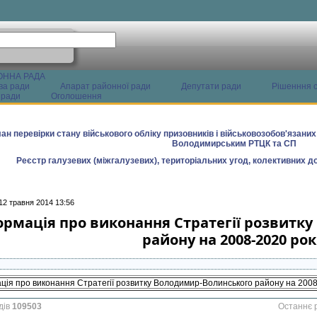
ОННА РАДА
ва ради
Апарат районної ради
Депутати ради
Рішенння с
 ради
Оголошення
ан перевірки стану військового обліку призовників і військовозобов'язани
Володимирським РТЦК та СП
Реєстр галузевих (міжгалузевих), територіальних угод, колективних до
12 травня 2014 13:56
ормація про виконання Стратегії розвитк
району на 2008-2020 ро
ія про виконання Стратегії розвитку Володимир-Волинського району на 2008
дів
109503
Останнє 