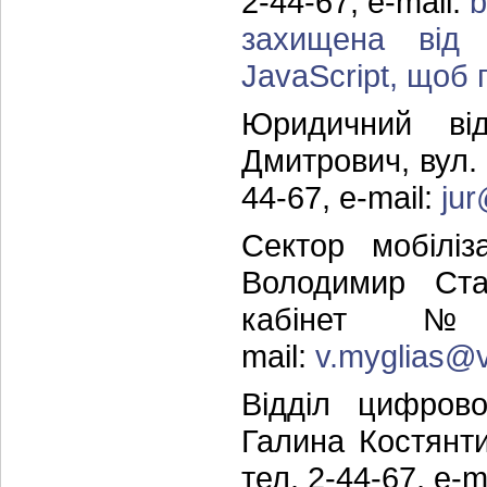
2-44-67, e-mail:
захищена від 
JavaScript, щоб п
Юридичний ві
Дмитрович, вул. 
44-67, e-mail:
ju
Сектор мобіліз
Володимир Стан
кабінет 
mail:
v.myglias@
Відділ цифров
Галина Костянти
тел. 2-44-67, e-m