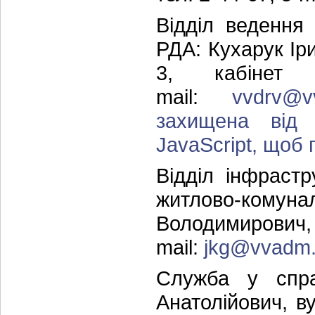
Відділ ведення
РДА: Кухарук Ір
3, кабіне
mail:
vvdrv@v
захищена від 
JavaScript, щоб п
Відділ інфрастр
житлово-комуна
Володимирович
mail:
jkg@vvadm.
Служба у спр
Анатолійович, ву