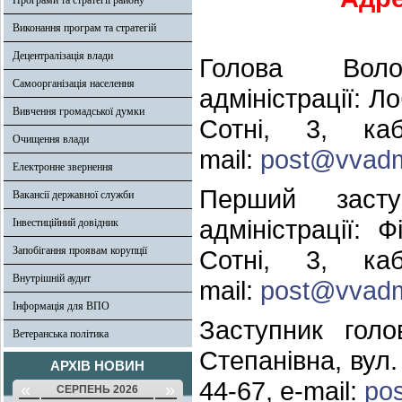
Програми та стратегії району
Виконання програм та стратегій
Децентралізація влади
Голова Воло
Самоорганізація населення
адміністрації: 
Вивчення громадської думки
Сотні, 3, к
Очищення влади
mail:
post@vvadm
Електронне звернення
Перший засту
Вакансії державної служби
адміністрації: 
Інвестиційний довідник
Запобігання проявам корупції
Сотні, 3, к
Внутрішній аудит
mail:
post@vvadm
Інформація для ВПО
Заступник голо
Ветеранська політика
Степанівна, вул.
АРХІВ НОВИН
44-67, e-mail:
po
«
»
СЕРПЕНЬ 2026