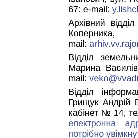
67: e-mail:
y.lis
Архівний відді
Коперника
mail:
arhiv.vv.ra
Відділ земельн
Марина Василів
mail:
veko@vvad
Відділ інформа
Грищук Андрій В
кабінет № 14, те
електронна ад
потрібно увімкну