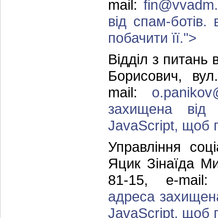
mail:
fin@vvadm.
від спам-ботів.
побачити її.
">
Відділ з питань 
Борисович, вул
mail:
o.paniko
захищена від 
JavaScript, щоб п
Управління соц
Яцик Зінаїда Ми
81-15, e-mail
адреса захищена
JavaScript, щоб п