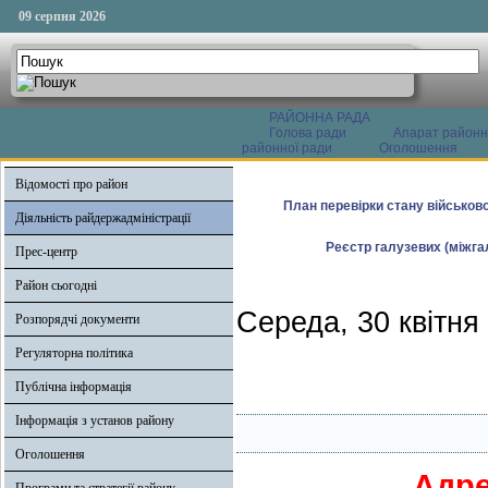
09 серпня 2026
РАЙОННА РАДА
Голова ради
Апарат районн
районної ради
Оголошення
Відомості про район
План перевірки стану військово
Діяльність райдержадміністрації
Реєстр галузевих (міжгал
Прес-центр
Район сьогодні
Середа, 30 квітня
Розпорядчі документи
Регуляторна політика
Публічна інформація
Інформація з установ району
Оголошення
Адре