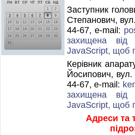
ПН
ВТ
СР
ЧТ
ПТ
СБ
НД
Заступник голов
1
2
3
4
5
6
7
8
9
Степанович, вул.
10
11
12
13
14
15
16
44-67, e-mail:
po
17
18
19
20
21
22
23
24
25
26
27
28
29
30
захищена від 
31
JavaScript, щоб п
Керівник апарат
Йосипович, вул. 
44-67, e-mail:
ke
захищена від 
JavaScript, щоб п
Адреси та 
підро