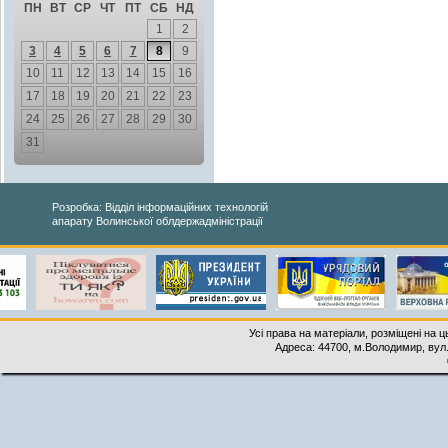
ПН
ВТ
СР
ЧТ
ПТ
СБ
НД
1
2
3
4
5
6
7
8
9
10
11
12
13
14
15
16
17
18
19
20
21
22
23
24
25
26
27
28
29
30
31
Розробка: Відділ інформаційних технологій
апарату Волинської облдержадміністрації
Усі права на матеріали, розміщені на 
Адреса: 44700, м.Володимир, вул. 