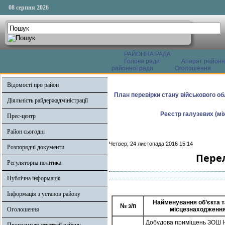
08 серпня 2026
РАЙОННА РАДА
Голова ради
Апарат районн
районної ради
Оголошення
Відомості про район
План перевірки стану військового о
Діяльність райдержадміністрації
Реєстр галузевих (мі
Прес-центр
Район сьогодні
Четвер, 24 листопада 2016 15:14
Розпорядчі документи
Перел
Регуляторна політика
Публічна інформація
Інформація з установ району
Найменування об’єкта т
№ з/п
Оголошення
місцезнаходженн
Добудова приміщень ЗОШ І-ІІІ