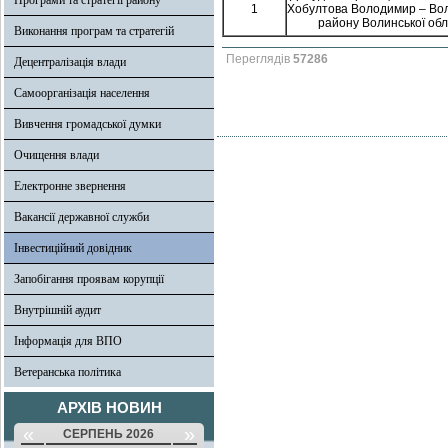
Програми та стратегії району
1
Хобултова Володимир – Во
району Волинської обл
Виконання програм та стратегій
Переглядів
57286
Децентралізація влади
Самоорганізація населення
Вивчення громадської думки
Очищення влади
Електронне звернення
Вакансії державної служби
Інвестиційний довідник
Запобігання проявам корупції
Внутрішній аудит
Інформація для ВПО
Ветеранська політика
АРХІВ НОВИН
«
»
СЕРПЕНЬ 2026