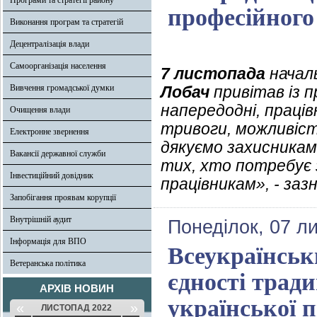
Програми та стратегії району
професійного
Виконання програм та стратегій
Децентралізація влади
Самоорганізація населення
7 листопада
началь
Вивчення громадської думки
Лобач
привітав із п
напередодні, праців
Очищення влади
тривоги, можливіс
Електронне звернення
дякуємо захисникам
Вакансії державної служби
тих, хто потребує з
Інвестиційний довідник
працівникам», - заз
Запобігання проявам корупції
Внутрішній аудит
Понеділок, 07 л
Інформація для ВПО
Всеукраїнськ
Ветеранська політика
єдності тради
АРХІВ НОВИН
української 
«
»
ЛИСТОПАД 2022