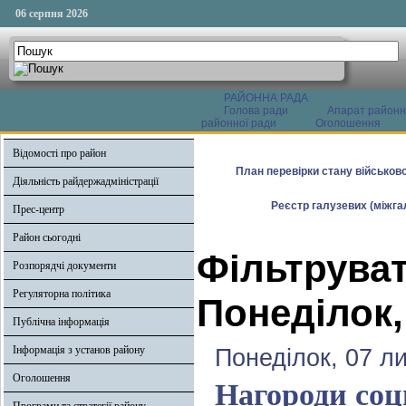
06 серпня 2026
РАЙОННА РАДА
Голова ради
Апарат районн
районної ради
Оголошення
Відомості про район
План перевірки стану військово
Діяльність райдержадміністрації
Реєстр галузевих (міжгал
Прес-центр
Район сьогодні
Фільтруват
Розпорядчі документи
Регуляторна політика
Понеділок,
Публічна інформація
Інформація з установ району
Понеділок, 07 л
Оголошення
Нагороди соц