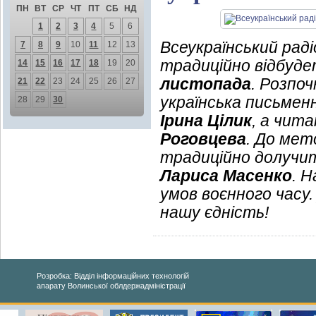
ПН
ВТ
СР
ЧТ
ПТ
СБ
НД
1
2
3
4
5
6
Всеукраїнський рад
7
8
9
10
11
12
13
традиційно відбуде
14
15
16
17
18
19
20
листопада
. Розпо
21
22
23
24
25
26
27
українська письмен
28
29
30
Ірина Цілик
, а чит
Роговцева
. До мет
традиційно долучит
Лариса Масенко
. 
умов воєнного часу
нашу єдність!
Розробка: Відділ інформаційних технологій
апарату Волинської облдержадміністрації