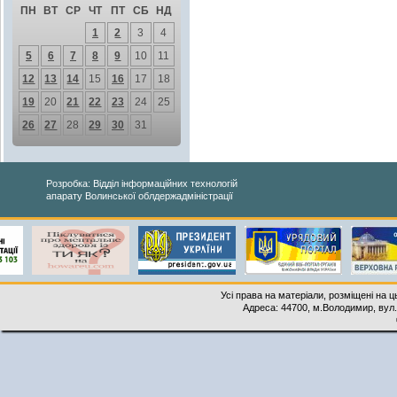
ПН
ВТ
СР
ЧТ
ПТ
СБ
НД
1
2
3
4
5
6
7
8
9
10
11
12
13
14
15
16
17
18
19
20
21
22
23
24
25
26
27
28
29
30
31
Розробка: Відділ інформаційних технологій
апарату Волинської облдержадміністрації
Усі права на матеріали, розміщені на 
Адреса: 44700, м.Володимир, вул. 