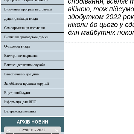
сподівання, вселяє 
Програми та стратегії району
війною, тож підсумо
Виконання програм та стратегій
здобутком 2022 року
Децентралізація влади
ніколи до цього у є
Самоорганізація населення
для майбутніх покол
Вивчення громадської думки
Очищення влади
Електронне звернення
Вакансії державної служби
Інвестиційний довідник
Запобігання проявам корупції
Внутрішній аудит
Інформація для ВПО
Ветеранська політика
АРХІВ НОВИН
«
»
ГРУДЕНЬ 2022