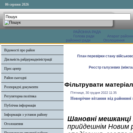
06 серпня 2026
РАЙОННА РАДА
Голова ради
Апарат районн
районної ради
Оголошення
Відомості про район
План перевірки стану військово
Діяльність райдержадміністрації
Реєстр галузевих (міжгал
Прес-центр
Район сьогодні
Фільтрувати матеріал
Розпорядчі документи
П'ятниця, 30 грудня 2022 11:35
Регуляторна політика
Новорічне вітання від районної
Публічна інформація
Інформація з установ району
Шановні мешканці
Оголошення
прийдешнім Новим ро