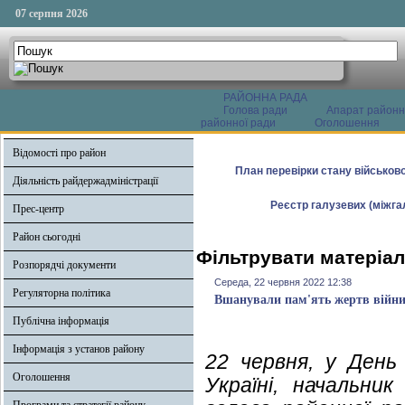
07 серпня 2026
РАЙОННА РАДА
Голова ради
Апарат районн
районної ради
Оголошення
Відомості про район
План перевірки стану військово
Діяльність райдержадміністрації
Реєстр галузевих (міжгал
Прес-центр
Район сьогодні
Фільтрувати матеріал
Розпорядчі документи
Середа, 22 червня 2022 12:38
Регуляторна політика
Вшанували пам'ять жертв війни
Публічна інформація
Інформація з установ району
22 червня, у День
Оголошення
Україні, начальник