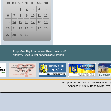
ПН
ВТ
СР
ЧТ
ПТ
СБ
НД
1
2
3
4
5
6
7
8
9
10
11
12
13
14
15
16
17
18
19
20
21
22
23
24
25
26
27
28
29
30
Розробка: Відділ інформаційних технологій
апарату Волинської облдержадміністрації
Усі права на матеріали, розміщені на 
Адреса: 44700, м.Володимир, вул. 