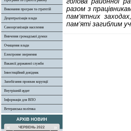
голова районної р
Програми та стратегії району
разом з працівника
Виконання програм та стратегій
пам’ятних заходах
Децентралізація влади
пам’яті загиблим у
Самоорганізація населення
Вивчення громадської думки
Очищення влади
Електронне звернення
Вакансії державної служби
Інвестиційний довідник
Запобігання проявам корупції
Внутрішній аудит
Інформація для ВПО
Ветеранська політика
АРХІВ НОВИН
«
»
ЧЕРВЕНЬ 2022