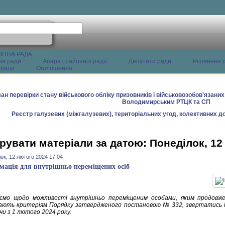
ОННА РАДА
ва ради
Апарат районної ради
Депутати ради
Рішенння с
 ради
Оголошення
ан перевірки стану військового обліку призовників і військовозобов'язани
Володимирським РТЦК та СП
Реєстр галузевих (міжгалузевих), територіальних угод, колективних до
рувати матеріали за датою: Понеділок, 12
ок, 12 лютого 2024 17:04
мація для внутрішньо переміщених осіб
ємо щодо можливості внутрішньо переміщеним особами, яким продовже
дають критеріям Порядку затвердженого постановою № 332, звертатись 
чи з 1 лютого 2024 року.