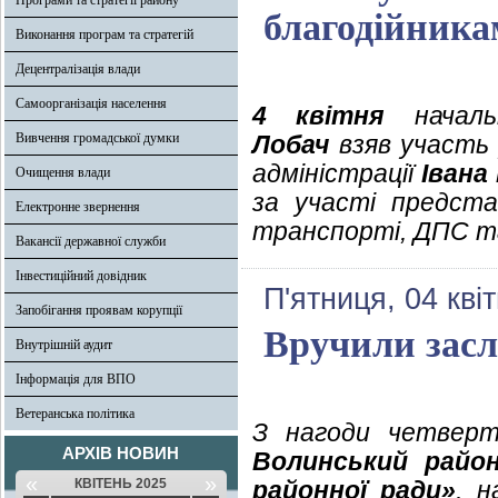
Програми та стратегії району
благодійника
Виконання програм та стратегій
Децентралізація влади
Самоорганізація населення
4 квітня
начальн
Вивчення громадської думки
Лобач
взяв участь у
адміністрації
Івана
Очищення влади
за участі предста
Електронне звернення
транспорті, ДПС та
Вакансії державної служби
Інвестиційний довідник
П'ятниця, 04 кві
Запобігання проявам корупції
Вручили засл
Внутрішній аудит
Інформація для ВПО
Ветеранська політика
З нагоди четверт
АРХІВ НОВИН
Волинський райо
«
»
КВІТЕНЬ 2025
районної ради»
, н