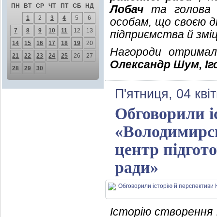
ПН
ВТ
СР
ЧТ
ПТ
СБ
НД
Лобач
та голова 
1
2
3
4
5
6
особам, що своєю 
7
8
9
10
11
12
13
підприємства й змі
14
15
16
17
18
19
20
Нагороди отрима
21
22
23
24
25
26
27
Олександр Шум, І
28
29
30
П'ятниця, 04 кві
Обговорили і
«Володимирс
центр підгот
ради»
Історію створення