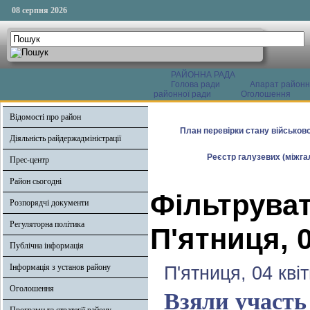
08 серпня 2026
РАЙОННА РАДА
Голова ради
Апарат районн
районної ради
Оголошення
Відомості про район
План перевірки стану військово
Діяльність райдержадміністрації
Реєстр галузевих (міжгал
Прес-центр
Район сьогодні
Фільтруват
Розпорядчі документи
Регуляторна політика
П'ятниця, 0
Публічна інформація
Інформація з установ району
П'ятниця, 04 кві
Оголошення
Взяли участь 