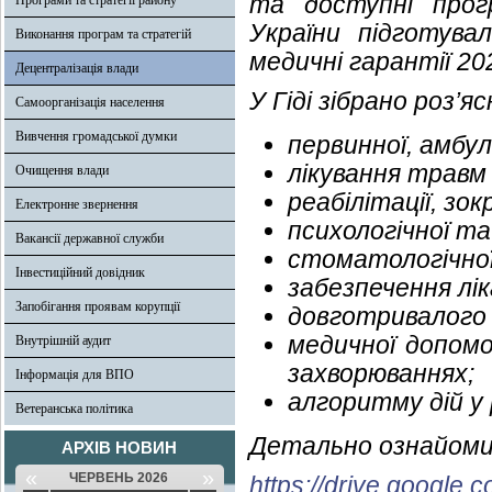
та доступні прог
Програми та стратегії району
України підготува
Виконання програм та стратегій
медичні гарантії 20
Децентралізація влади
У Гіді зібрано роз’я
Самоорганізація населення
Вивчення громадської думки
первинної, амбу
лікування травм в
Очищення влади
реабілітації, зо
Електронне звернення
психологічної та
Вакансії державної служби
стоматологічної
Інвестиційний довідник
забезпечення лі
Запобігання проявам корупції
довготривалого 
медичної допомо
Внутрішній аудит
захворюваннях;
Інформація для ВПО
алгоритму дій у 
Ветеранська політика
Детально ознайоми
АРХІВ НОВИН
«
»
ЧЕРВЕНЬ 2026
https://drive.google.c