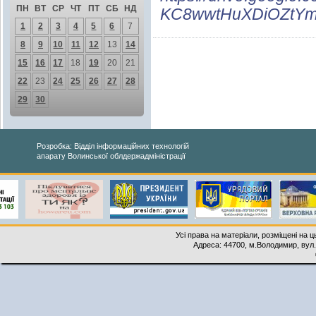
ПН
ВТ
СР
ЧТ
ПТ
СБ
НД
KC8wwtHuXDiOZtYm
1
2
3
4
5
6
7
8
9
10
11
12
13
14
15
16
17
18
19
20
21
22
23
24
25
26
27
28
29
30
Розробка: Відділ інформаційних технологій
апарату Волинської облдержадміністрації
Усі права на матеріали, розміщені на 
Адреса: 44700, м.Володимир, вул. 