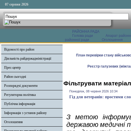
07 серпня 2026
РАЙОННА РАДА
Голова ради
Апарат районн
районної ради
Оголошення
Відомості про район
План перевірки стану військово
Діяльність райдержадміністрації
Реєстр галузевих (міжгал
Прес-центр
Район сьогодні
Фільтрувати матеріал
Розпорядчі документи
Понеділок, 08 червня 2026 10:34
Регуляторна політика
Гід для ветеранів: простими сло
Публічна інформація
Інформація з установ району
З метою інформув
Оголошення
державою медичні 