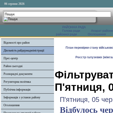
06 серпня 2026
РАЙОННА РАДА
Голова ради
Апарат районн
районної ради
Оголошення
Відомості про район
План перевірки стану військово
Діяльність райдержадміністрації
Реєстр галузевих (міжгал
Прес-центр
Район сьогодні
Фільтруват
Розпорядчі документи
Регуляторна політика
П'ятниця, 
Публічна інформація
Інформація з установ району
П'ятниця, 05 че
Оголошення
Відбулось чер