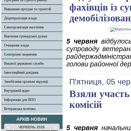
Програми та стратегії району
фахівців із с
Виконання програм та стратегій
демобілізова
Децентралізація влади
Самоорганізація населення
Вивчення громадської думки
5 червня
відбулось
Очищення влади
супроводу ветерані
Електронне звернення
райдержадміністра
голови районної дер
Вакансії державної служби
Інвестиційний довідник
П'ятниця, 05 че
Запобігання проявам корупції
Взяли участь 
Внутрішній аудит
Інформація для ВПО
комісій
Ветеранська політика
АРХІВ НОВИН
«
»
5 червня
начальник
ЧЕРВЕНЬ 2026