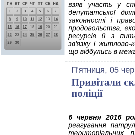
взяв участь у спі
ПН
ВТ
СР
ЧТ
ПТ
СБ
НД
депутатської дія
1
2
3
4
5
6
7
законності і прав
8
9
10
11
12
13
14
продовольства, еко
15
16
17
18
19
20
21
ресурсів й з пит
22
23
24
25
26
27
28
зв'язку і житлово
29
30
що відбулись в межа
П'ятниця, 05 че
Привітали ск
поліції
6 червня 2016 ро
реагування патрул
територіальних пі