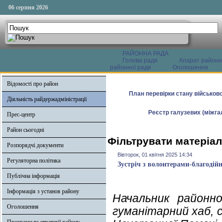
06 серпня 2026
РАЙОННА РАДА
Голова ради
Апарат районн
районної ради
Оголошення
Відомості про район
План перевірки стану військово
Діяльність райдержадміністрації
Реєстр галузевих (міжгал
Прес-центр
Район сьогодні
Фільтрувати матеріали
Розпорядчі документи
Вівторок, 01 квітня 2025 14:34
Регуляторна політика
Зустріч з волонтерами-благодій
Публічна інформація
Інформація з установ району
Начальник районної
Оголошення
гуманітарний хаб, 