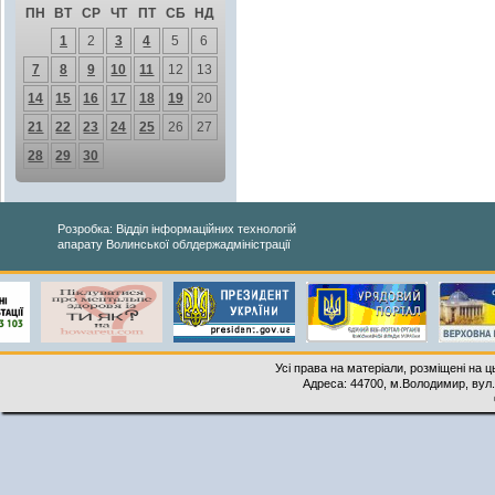
ПН
ВТ
СР
ЧТ
ПТ
СБ
НД
1
2
3
4
5
6
7
8
9
10
11
12
13
14
15
16
17
18
19
20
21
22
23
24
25
26
27
28
29
30
Розробка: Відділ інформаційних технологій
апарату Волинської облдержадміністрації
Усі права на матеріали, розміщені на 
Адреса: 44700, м.Володимир, вул. 