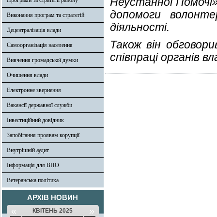
Неустанної Помочі»
Програми та стратегії району
допомоги волонте
Виконання програм та стратегій
діяльності.
Децентралізація влади
Також він обговор
Самоорганізація населення
співпраці органів вл
Вивчення громадської думки
Очищення влади
Електронне звернення
Вакансії державної служби
Інвестиційний довідник
Запобігання проявам корупції
Внутрішній аудит
Інформація для ВПО
Ветеранська політика
АРХІВ НОВИН
«
»
КВІТЕНЬ 2025