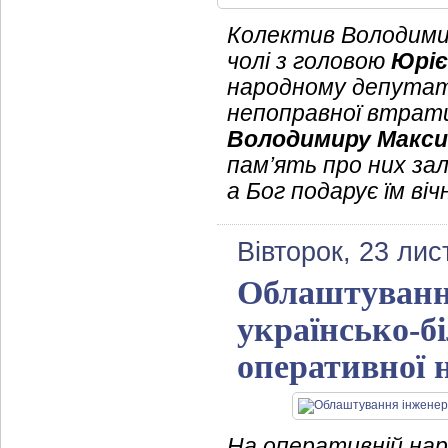
Колектив Володимир
чолі з головою
Юріє
народному депутат
непоправної втрати
Володимиру Макс
пам’ять про них за
а Бог подарує їм ві
Вівторок, 23 ли
Облаштування
українсько-б
оперативної 
На оперативній нар