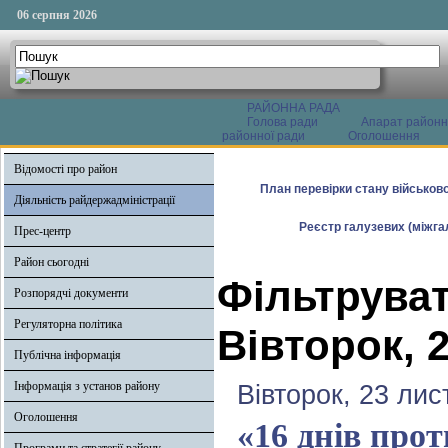
06 серпня 2026
РАЙОННА РАДА
Голова ради
Апарат районн
районної ради
Оголошення
Відомості про район
План перевірки стану військово
Діяльність райдержадміністрації
Реєстр галузевих (міжгал
Прес-центр
Район сьогодні
Фільтруват
Розпорядчі документи
Регуляторна політика
Вівторок, 
Публічна інформація
Інформація з установ району
Вівторок, 23 ли
Оголошення
«16 днів про