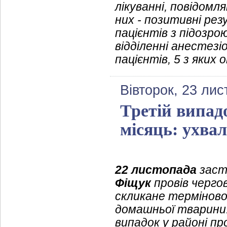
лікуванні, повідомл
них - позитивні ре
пацієнтів з підозро
відділенні анестезі
пацієнтів, 5 з яки
Вівторок, 23 ли
Третій випад
місяць: ухва
22 листопада
заст
Фіщук
провів чергов
скликане терміново
домашньої тварини.
випадок у районі п