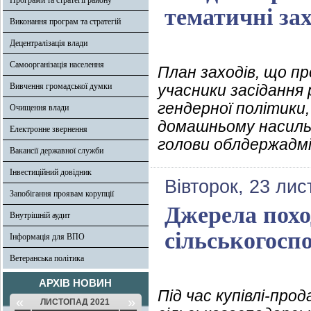
Програми та стратегії району
тематичні за
Виконання програм та стратегій
Децентралізація влади
Самоорганізація населення
План заходів, що п
Вивчення громадської думки
учасники засідання 
гендерної політики,
Очищення влади
домашньому насильс
Електронне звернення
голови облдержадмі
Вакансії державної служби
Інвестиційний довідник
Вівторок, 23 лис
Запобігання проявам корупції
Джерела похо
Внутрішній аудит
сільськогоспо
Інформація для ВПО
Ветеранська політика
АРХІВ НОВИН
Під час купівлі-прод
«
»
ЛИСТОПАД 2021