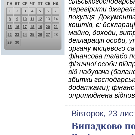
сільськогосподарсь
ПН
ВТ
СР
ЧТ
ПТ
СБ
НД
перевірити джерела
1
2
3
4
5
6
7
покупця. Документ
8
9
10
11
12
13
14
коштів, є: декларац
15
16
17
18
19
20
21
майно, доходи, вит
22
23
24
25
26
27
28
декларація особи, 
29
30
органу місцевого са
фінансова та/або п
фізичної особи підп
від набувача (бала
збитки господарсько
додатками); фінанс
оприлюднена відпов
Вівторок, 23 ли
Випадково по