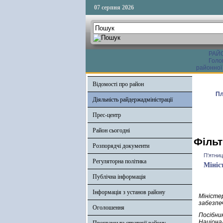
07 серпня 2026
РАЙ
Голо
районної
Відомості про район
Пл
Діяльність райдержадміністрації
Прес-центр
Район сьогодні
Фільт
Розпорядчі документи
П'ятниц
Регуляторна політика
Мініс
Публічна інформація
Інформація з установ району
Мініст
забезпе
Оголошення
Посібни
Націона