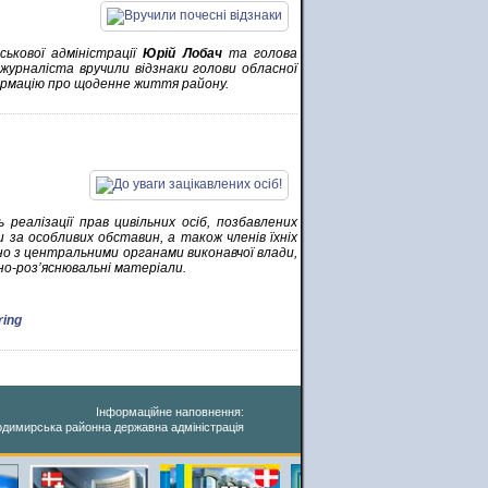
ськової адміністрації
Юрій Лобач
та голова
журналіста вручили відзнаки голови обласної
формацію про щоденне життя району.
реалізації прав цивільних осіб, позбавлених
и за особливих обставин, а також членів їхніх
но з центральними органами виконавчої влади,
но-роз’яснювальні матеріали.
ring
Інформаційне наповнення:
димирська районна державна адміністрація