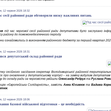
я, 12 червня 2026 18:32
ас сесії районної ради обговорили низку важливих питань
ня
під час чергової сесії районної ради депутатами було заслухано інф
су району до пожежонебезпечного періоду.
они ознайомились із виконанням районного бюджету за перший квартал 2026
я, 12 червня 2026 18:31
вся депутатський склад районної ради
тку сесійного засідання секретар Володимирської районної територіальної
іх про оновлення у депутатському корпусі – на заміну вибулим депутатам
ку
до складу ради за черговістю увійшли
Олександр Ребрук
та
Руслана Ром
кцію «Європейська Солідарність», замість
Анни Юхимюк
та
Вадима Корн
артюк
.
я, 12 червня 2026 18:06
ання базової військової підготовки – це необхідність