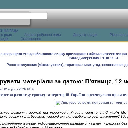
ОННА РАДА
ва ради
Апарат районної ради
Депутати ради
Рішенння с
 ради
Оголошення
ан перевірки стану військового обліку призовників і військовозобов'язани
Володимирським РТЦК та СП
Реєстр галузевих (міжгалузевих), територіальних угод, колективних до
рувати матеріали за датою: П'ятниця, 12 
я, 12 червня 2026 18:37
терство розвитку громад та територій України презентувало практич
ерство розвитку громад та територій України спільно з ГО «ЛУН Мі
чити доступність будівель і споруд для маломобільних груп населення? 10 п
к розроблено в межах інформаційно-просвітницької кампанії «Держава без 
льної ради безбар’єрності
25 травня
.