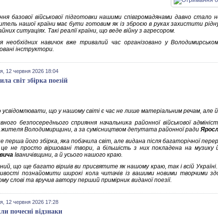
ня базової військової підготовки нашими співгромадянами давно стало не
тель нашої країни має бути готовим як із зброєю в руках захистити рідну д
йних ситуаціях. Такі реалії країни, що веде війну з агресором.
 необхідних навичок вже тривалий час організовано у Володимирсько
ковані інструктори.
я, 12 червня 2026 18:04
ила світ збірка поезій
 усвідомлювати, що у нашому світі є час не лише матеріальним речам, але 
вного безпосереднього сприяння начальника районної військової адмініс
 жителя Володимирщини, а за сумісництвом депутата районної ради
Яросл
е перша його збірка, яка побачила світ, але видана після багаторічної перер
, це не просто віршовані твори, а більшість з них покладена на музику 
вича
Іваничівщини, а й усього нашого краю.
ний, що ще багато віршів ви присвятите як нашому краю, так і всій Україн
ивості познайомити широкі кола читачів із вашими новими творчими зд
му слові та вручив автору перший примірник виданої поезії.
я, 12 червня 2026 17:28
ли почесні відзнаки