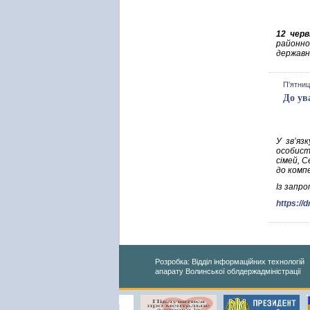
12 черв
районно
державн
П'ятниц
До ув
У зв’яз
особисто
сімей, 
до комп
Із запр
https:/
Розробка: Відділ інформаційних технологій
апарату Волинської облдержадміністрації