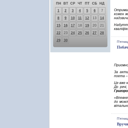
ПН
ВТ
СР
ЧТ
ПТ
СБ
НД
Отриман
1
2
3
4
5
6
7
кожен жи
8
9
10
11
12
13
14
надзвича
Набуття
15
16
17
18
19
20
21
кваліфі
22
23
24
25
26
27
28
29
30
П'ятниц
Побач
Приємно
За акти
поета –
Це вже н
До речі
Григоро
«Впевне
до можл
вітально
П'ятниц
Вручи