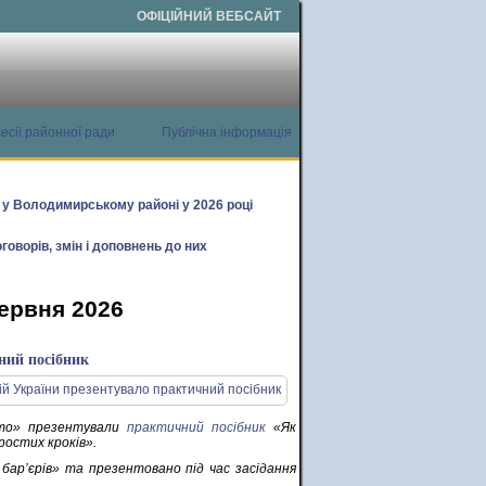
ОФІЦІЙНИЙ ВЕБСАЙТ
есії районної ради
Публічна інформація
х у Володимирському районі у 2026 році
говорів, змін і доповнень до них
червня 2026
ний посібник
сто» презентували
практичний посібник
«Як
ростих кроків».
бар’єрів» та презентовано під час засідання