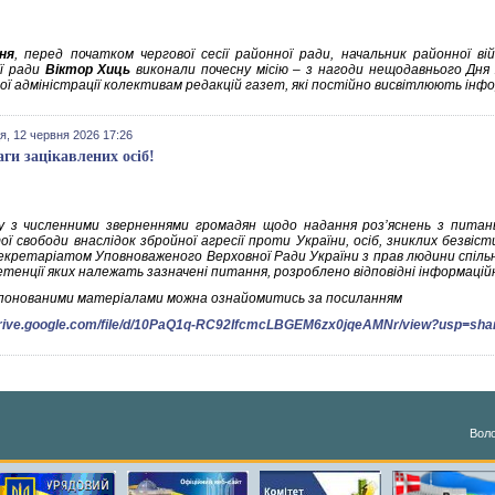
ня
, перед початком чергової сесії районної ради, начальник районної вій
ї ради
Віктор Хиць
виконали почесну місію – з нагоди нещодавнього Дня 
ої адміністрації колективам редакцій газет, які постійно висвітлюють ін
я, 12 червня 2026 17:26
аги зацікавлених осіб!
ку з численними зверненнями громадян щодо надання роз’яснень з питань 
ї свободи внаслідок збройної агресії проти України, осіб, зниклих безвіст
Секретаріатом Уповноваженого Верховної Ради України з прав людини спіль
етенції яких належать зазначені питання, розроблено відповідні інформацій
опонованими матеріалами можна ознайомитись за посиланням
/drive.google.com/file/d/10PaQ1q-RC92IfcmcLBGEM6zx0jqeAMNr/view?usp=sha
Воло