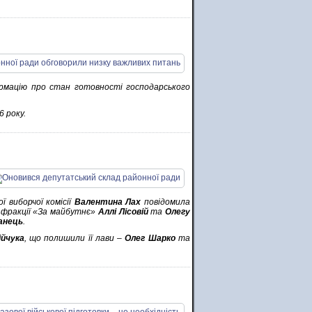
ормацію про стан готовності господарського
 року.
 виборчої комісії
Валентина Лах
повідомила
 фракції «За майбутнє»
Аллі Лісовій
та
Олегу
анець
.
ійчука
, що полишили її лави –
Олег Шарко
та