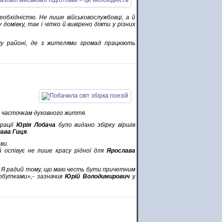
обхідністю. Не лише військовослужбовці, а й
омівку, так і чітко й вивірено діяти у різних
му районі, де з жителями громад працюють
й часточкам духовного життя.
трації
Юрія Лобача
було видано збірку віршів
ава Гиця
.
ви.
й оспівує не лише красу рідної для
Ярослава
і. Я радий тому, що маю честь бути причетним
обутками»,- зазначив
Юрій Володимирович
у