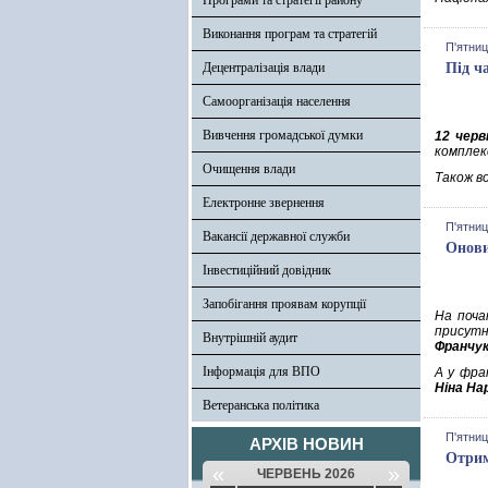
Програми та стратегії району
Виконання програм та стратегій
П'ятниц
Децентралізація влади
Під ч
Самоорганізація населення
Вивчення громадської думки
12 черв
комплек
Очищення влади
Також в
Електронне звернення
П'ятниц
Вакансії державної служби
Онови
Інвестиційний довідник
Запобігання проявам корупції
На поча
присутн
Внутрішній аудит
Франчу
Інформація для ВПО
А у фра
Ніна Н
Ветеранська політика
П'ятниц
АРХІВ НОВИН
Отрим
«
»
ЧЕРВЕНЬ 2026