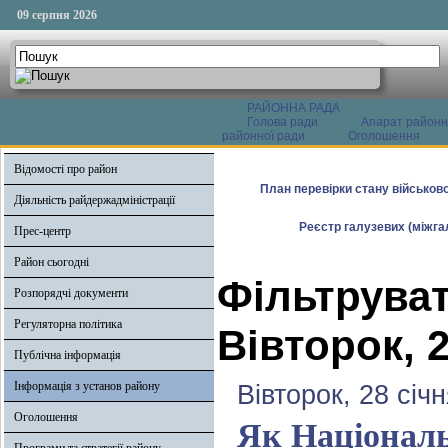
09 серпня 2026
РАЙОННА РАДА
Голова ради
Апарат районн
районної ради
Оголошення
Відомості про район
План перевірки стану військово
Діяльність райдержадміністрації
Реєстр галузевих (міжгал
Прес-центр
Район сьогодні
Фільтруват
Розпорядчі документи
Регуляторна політика
Вівторок, 2
Публічна інформація
Інформація з установ району
Вівторок, 28 січ
Оголошення
Як Національ