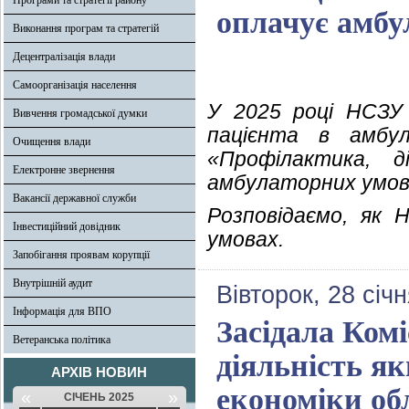
Програми та стратегії району
оплачує амбул
Виконання програм та стратегій
Децентралізація влади
Самоорганізація населення
У 2025 році НСЗУ 
Вивчення громадської думки
пацієнта в амбу
Очищення влади
«Профілактика, д
Електронне звернення
амбулаторних умова
Вакансії державної служби
Розповідаємо, як 
Інвестиційний довідник
умовах.
Запобігання проявам корупції
Внутрішній аудит
Вівторок, 28 січ
Інформація для ВПО
Засідала Комі
Ветеранська політика
діяльність я
АРХІВ НОВИН
економіки об
«
»
СІЧЕНЬ 2025