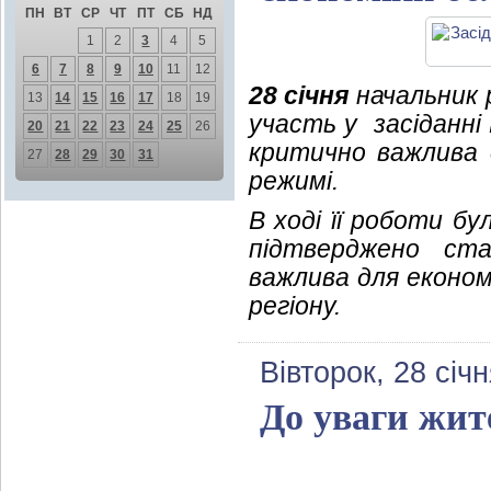
ПН
ВТ
СР
ЧТ
ПТ
СБ
НД
1
2
3
4
5
6
7
8
9
10
11
12
28 січня
начальник р
13
14
15
16
17
18
19
участь у засіданні 
20
21
22
23
24
25
26
критично важлива 
27
28
29
30
31
режимі.
В ході її роботи б
підтверджено ста
важлива для економ
регіону.
Вівторок, 28 січ
До уваги жит