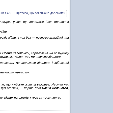
 ресурси у те, що допоможе його пройти з
раїни.
 років війни, з них два — повномасштабної, та
ді
Олени Зеленської
, спрямована на розбудову
ьтури піклування про ментальне здоров'я.
рограми ментального здоров'я, ініційованої
 на «післяперемоги».
є те, що людське життя важливе. Настав час
 цієї якості», — перша леді
Олена Зеленська
,
их різних напрямків, курси за посиланням: