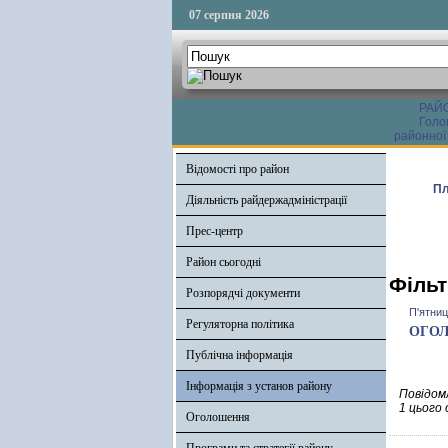
07 серпня 2026
РАЙ
Голо
районної
Відомості про район
Пл
Діяльність райдержадміністрації
Прес-центр
Район сьогодні
Фільт
Розпорядчі документи
П'ятниц
Регуляторна політика
ОГОЛО
Публічна інформація
Інформація з установ району
Повідомл
1 цього
Оголошення