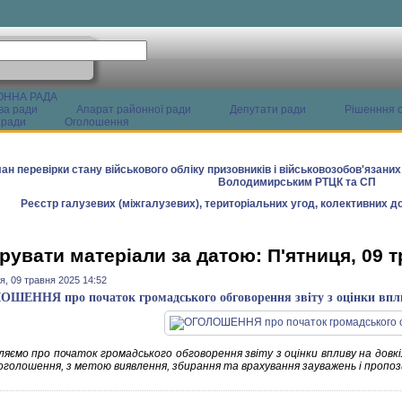
ОННА РАДА
ва ради
Апарат районної ради
Депутати ради
Рішенння с
 ради
Оголошення
ан перевірки стану військового обліку призовників і військовозобов'язани
Володимирським РТЦК та СП
Реєстр галузевих (міжгалузевих), територіальних угод, колективних до
рувати матеріали за датою: П'ятниця, 09 
я, 09 травня 2025 14:52
ШЕННЯ про початок громадського обговорення звіту з оцінки впл
яємо про початок громадського обговорення звіту з оцінки впливу на довкіл
 оголошення, з метою виявлення, збирання та врахування зауважень і пропоз