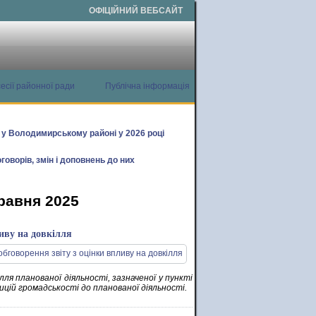
ОФІЦІЙНИЙ ВЕБСАЙТ
есії районної ради
Публічна інформація
х у Володимирському районі у 2026 році
говорів, змін і доповнень до них
травня 2025
иву на довкілля
ля планованої діяльності, зазначеної у пункті
ицій громадськості до планованої діяльності.