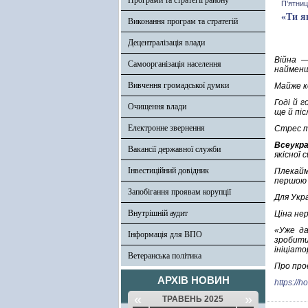
Програми та стратегії району
П'ятниц
«Ти я
Виконання програм та стратегій
Децентралізація влади
Війна —
Самоорганізація населення
наймен
Вивчення громадської думки
Майже ко
Годі й 
Очищення влади
ще й піс
Електронне звернення
Стрес т
Всеукра
Вакансії державної служби
якісної
Інвестиційний довідник
Плекайм
першою 
Запобігання проявам корупції
Для Укр
Внутрішній аудит
Ціна не
«Уже да
Інформація для ВПО
зробити
ініціат
Ветеранська політика
Про проє
АРХІВ НОВИН
https://
«
»
ТРАВЕНЬ 2025