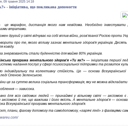
я, 09 травня 2025 14:18
к?» - ініціатива, що покликана допомогти
 це марафон, дистанція якого нам невідома. Необхідно інвестувати
шими втратами.
жен другий у світі відчуває на собі вплив війни, розв’язаної Росією проти Ук
говорити про те, якого впливу зазнає ментальне здоров'я українців. Десять
ля ковіду.
а знервованість стали буденністю для майже 80% українців.
їнська програма ментального здоров'я «Ти як?»
— ініціатива першої ле
 системи надання послуг у сфері психосоціальної підтримки та розвиток кул
о індивідуальну та колективну стійкість. Це — основа Всеукраїнської п
леді Оленою Зеленською.
аїни це за суттю велика соціальна трансформація, яку не можна відкладати
роблення — зависока.
вно для всіх свідомих людей — принаймні у вільному світі — аксіомою 
 аксіомою й те, що важлива і його якість. А ментальне здоров’я — основа
орка Всеукраїнської програми ментального здоров'я.
кт, плани, фахову допомогу та самодопомогу, «гарячі лінії» з фахівцями сам
howareu.com/