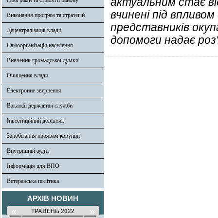
актуальним стає від
Програми та стратегії району
вчинені під впливом
Виконання програм та стратегій
представників окупа
Децентралізація влади
допомоги надає роз'
Самоорганізація населення
Вивчення громадської думки
Очищення влади
Електронне звернення
Вакансії державної служби
Інвестиційний довідник
Запобігання проявам корупції
Внутрішній аудит
Інформація для ВПО
Ветеранська політика
АРХІВ НОВИН
«
»
ТРАВЕНЬ 2022