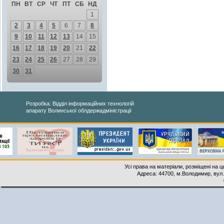
ПН
ВТ
СР
ЧТ
ПТ
СБ
НД
1
2
3
4
5
6
7
8
9
10
11
12
13
14
15
16
17
18
19
20
21
22
23
24
25
26
27
28
29
30
31
Розробка: Відділ інформаційних технологій
апарату Волинської облдержадміністрації
Усі права на матеріали, розміщені на 
Адреса: 44700, м.Володимир, вул. 