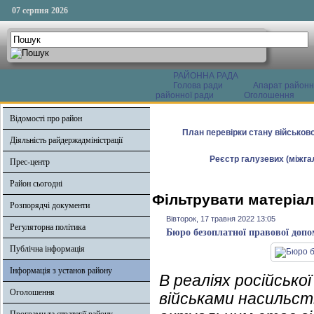
07 серпня 2026
РАЙОННА РАДА
Голова ради
Апарат районн
районної ради
Оголошення
Відомості про район
План перевірки стану військово
Діяльність райдержадміністрації
Реєстр галузевих (міжгал
Прес-центр
Район сьогодні
Фільтрувати матеріал
Розпорядчі документи
Вівторок, 17 травня 2022 13:05
Регуляторна політика
Бюро безоплатної правової допо
Публічна інформація
Інформація з установ району
В реаліях російсько
Оголошення
військами насильст