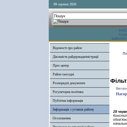
09 серпня 2026
РАЙ
Голо
районної
Відомості про район
Пл
Діяльність райдержадміністрації
Прес-центр
Район сьогодні
Фільт
Розпорядчі документи
Вівторо
Регуляторна політика
Нагор
Публічна інформація
Інформація з установ району
28 черв
Констит
Оголошення
обов’яз
начальн