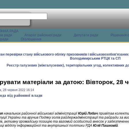
ОННА РАДА
ва ради
Апарат районної ради
Депутати ради
Рішенння с
 ради
Оголошення
ан перевірки стану військового обліку призовників і військовозобов'язани
Володимирським РТЦК та СП
Реєстр галузевих (міжгалузевих), територіальних угод, колективних до
рувати матеріали за датою: Вівторок, 28 
к, 28 червня 2022 16:14
ода від районної влади
ня
начальник районної військової адміністрації
Юрій Лобач
привітав колекти
уції України та вручив Подяку голів райдержадміністрації та райради за ви
ків, активну громадську позицію та вагомий особистий внесок у забезпеченн
иці відділу інформаційної та внутрішньої політики РДА
Юлії Пашковій
.