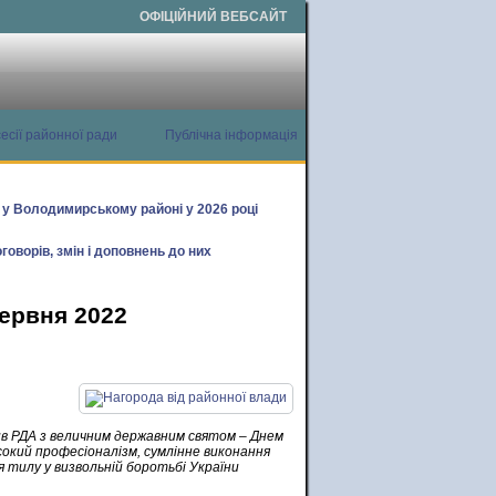
ОФІЦІЙНИЙ ВЕБСАЙТ
есії районної ради
Публічна інформація
х у Володимирському районі у 2026 році
говорів, змін і доповнень до них
червня 2022
в РДА з величним державним святом – Днем
сокий професіоналізм, сумлінне виконання
я тилу у визвольній боротьбі України