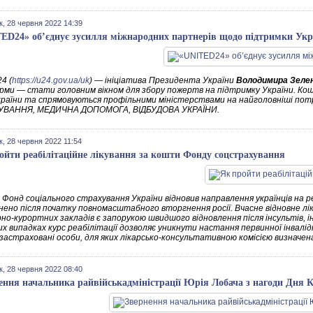
к, 28 червня 2022 14:39
ED24» обʼєднує зусилля міжнародних партнерів щодо підтримки Укр
4 (
https://u24.gov.ua/uk
) — ініціатива Президента України
Володимира Зеле
ми — стати головним вікном для збору пожертв на підтримку України. Ко
країни та спрямовуються профільними міністерствами на найголовніші по
УВАННЯ, МЕДИЧНА ДОПОМОГА, ВІДБУДОВА УКРАЇНИ.
к, 28 червня 2022 11:54
ойти реабілітаційне лікування за кошти Фонду соцстрахування
 Фонд соціального страхування України відновив направлення українців на р
ено після початку повномасштабного вторгнення росії. Вчасне відновне ліку
но-курортних закладів є запорукою швидшого відновлення після інсультів, і
их випадках курс реабілітації дозволяє уникнути настання первинної інвал
застраховані особи, для яких лікарсько-консультативною комісією визначе
к, 28 червня 2022 08:40
ення начальника райвійськадміністрації Юрія Лобача з нагоди Дня К