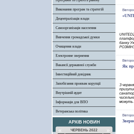
Програми та стратегії району
Виконання програм та стратегій
Вівторо
«UNIT
Децентралізація влади
Самоорганізація населення
UNITED2
Вивчення громадської думки
платфор
банку У
Очищення влади
РОЗМІН
Електронне звернення
Вівторо
Вакансії державної служби
Як пр
Інвестиційний довідник
Запобігання проявам корупції
З червня
призупин
Внутрішній аудит
санатор
чисельн
можуть 
Інформація для ВПО
Ветеранська політика
Вівторо
Зверн
АРХІВ НОВИН
«
»
ЧЕРВЕНЬ 2022