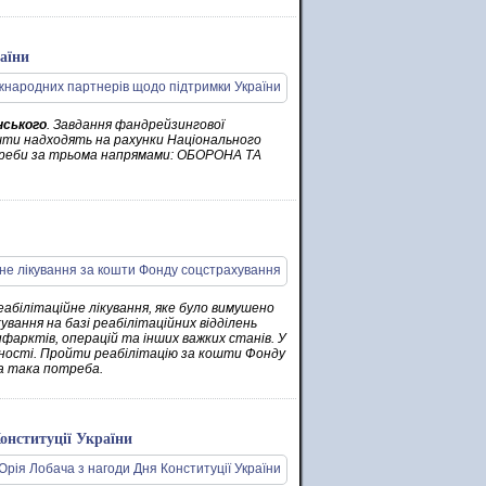
аїни
нського
. Завдання фандрейзингової
шти надходять на рахунки Національного
треби за трьома напрямами: ОБОРОНА ТА
еабілітаційне лікування, яке було вимушено
вання на базі реабілітаційних відділень
нфарктів, операцій та інших важких станів. У
ідності. Пройти реабілітацію за кошти Фонду
на така потреба.
онституції України