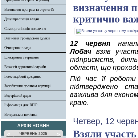
Програми та стратегії району
визначення п
Виконання програм та стратегій
критично важ
Децентралізація влади
Самоорганізація населення
Вивчення громадської думки
12 червня
началь
Очищення влади
Лобач
взяв участь
Електронне звернення
підприємств, дія
області, що проход
Вакансії державної служби
Інвестиційний довідник
Під час її роботи
підтверджено ста
Запобігання проявам корупції
важлива для економ
Внутрішній аудит
краю.
Інформація для ВПО
Ветеранська політика
Четвер, 12 черв
АРХІВ НОВИН
Взяли участь
«
»
ЧЕРВЕНЬ 2025