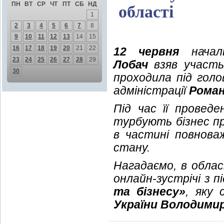
ПН
ВТ
СР
ЧТ
ПТ
СБ
НД
області
1
2
3
4
5
6
7
8
9
10
11
12
13
14
15
16
17
18
19
20
21
22
12 червня
началь
23
24
25
26
27
28
29
Лобач
взяв участь 
30
проходила під голо
адміністрації
Роман
Під час її провед
турбують бізнес пр
в частині повнова
стану.
Нагадаємо, в облас
онлайн-зустрічі з
та бізнесу»
, яку
України Володими