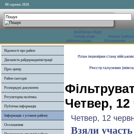
08 серпня 2026
РАЙОННА РАДА
Голова ради
Апарат районн
районної ради
Оголошення
Відомості про район
План перевірки стану військово
Діяльність райдержадміністрації
Реєстр галузевих (міжгал
Прес-центр
Район сьогодні
Фільтруват
Розпорядчі документи
Регуляторна політика
Четвер, 12
Публічна інформація
Інформація з установ району
Четвер, 12 черв
Оголошення
Взяли участь 