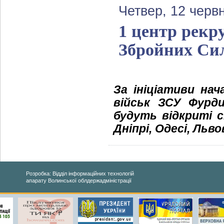
Четвер, 12 черв
1 центр рекр
Збройних Сил
За ініціативи на
військ ЗСУ Фурди
будуть відкриті 
Дніпрі, Одесі, Льво
Розробка: Відділ інформаційних технологій
апарату Волинської облдержадміністрації