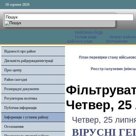
10 серпня 2026
РАЙОННА РАДА
Голова ради
Апарат районн
районної ради
Оголошення
Відомості про район
План перевірки стану військово
Діяльність райдержадміністрації
Реєстр галузевих (міжгал
Прес-центр
Район сьогодні
Фільтруват
Розпорядчі документи
Регуляторна політика
Четвер, 25
Публічна інформація
Інформація з установ району
Четвер, 25 липн
Оголошення
ВІРУСНІ Г