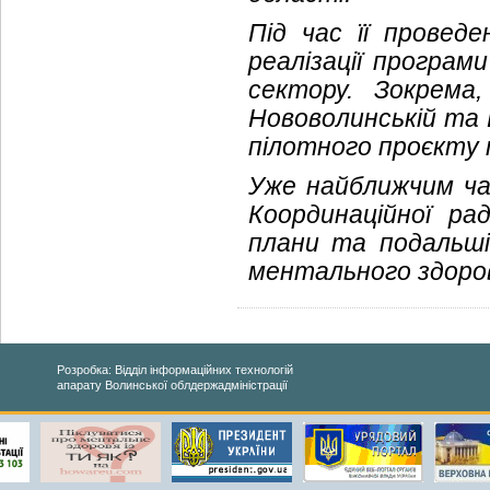
Під час її проведе
реалізації програм
сектору. Зокрема
Нововолинській та 
пілотного проєкту 
Уже найближчим час
Координаційної ра
плани та подальші 
ментального здоров
Розробка: Відділ інформаційних технологій
апарату Волинської облдержадміністрації