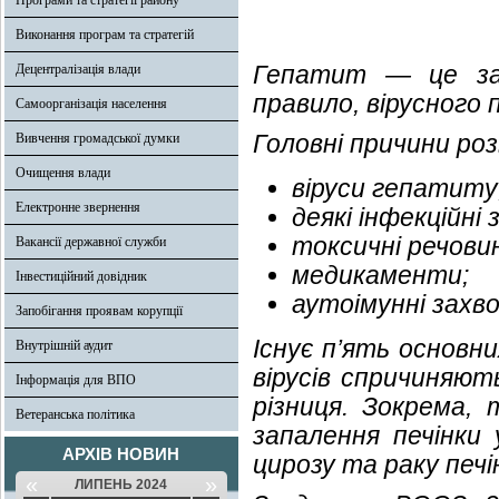
Програми та стратегії району
Виконання програм та стратегій
Гепатит — це зах
Децентралізація влади
правило, вірусного 
Самоорганізація населення
Головні причини ро
Вивчення громадської думки
Очищення влади
віруси гепатиту
Електронне звернення
деякі інфекційні
токсичні речовин
Вакансії державної служби
медикаменти;
Інвестиційний довідник
аутоімунні захв
Запобігання проявам корупції
Існує п’ять основни
Внутрішній аудит
вірусів спричиняют
Інформація для ВПО
різниця. Зокрема,
Ветеранська політика
запалення печінки 
АРХІВ НОВИН
цирозу та раку печі
«
»
ЛИПЕНЬ 2024