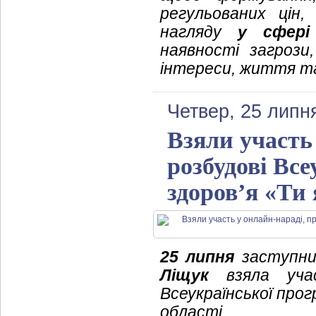
регульованих цін
нагляду
у сфері
наявності загрози
інтереси, життя та
Четвер, 25 липн
Взяли участь
розбудові Вс
здоров’я «Ти 
25 липня
заступник
Ліщук
взяла участ
Всеукраїнської про
області.