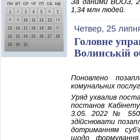
За даними ВООЗ, 2
ПН
ВТ
СР
ЧТ
ПТ
СБ
НД
1,34 млн людей.
1
2
3
4
5
6
7
8
9
10
11
12
13
14
Четвер, 25 липн
15
16
17
18
19
20
21
22
23
24
25
26
27
28
Головне упр
29
30
31
Волинській о
Поновлено позапл
комунальних послуг
Уряд ухвалив пост
постанов Кабінету 
3.05. 2022 № 550
здійснювати позапл
дотриманням суб’
щодо формування