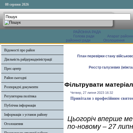
08 серпня 2026
РАЙОННА РАДА
Голова ради
Апарат районн
районної ради
Оголошення
Відомості про район
План перевірки стану військово
Діяльність райдержадміністрації
Реєстр галузевих (міжгал
Прес-центр
Район сьогодні
Фільтрувати матеріал
Розпорядчі документи
Четвер, 27 липня 2023 16:32
Регуляторна політика
Привітали з професійним свято
Публічна інформація
Інформація з установ району
Цьогоріч вперше ме
Оголошення
по-новому – 27 липн