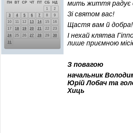
мить життя радує 
ПН
ВТ
СР
ЧТ
ПТ
СБ
НД
1
2
Зі святом вас!
3
4
5
6
7
8
9
10
11
12
13
14
15
16
Щастя вам й добра!
17
18
19
20
21
22
23
І нехай клятва Гіпп
24
25
26
27
28
29
30
лише приємною місі
31
З повагою
начальник Володи
Юрій Лобач та
гол
Хиць