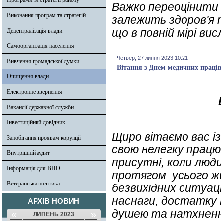
Програми та стратегії району
Важко переоцінити ї
Виконання програм та стратегій
залежить здоров'я т
що в повній мірі в
Децентралізація влади
Самоорганізація населення
Четвер, 27 липня 2023 10:21
Вивчення громадської думки
Вітання з Днем медичних праці
Очищення влади
Електронне звернення
Вакансії державної служби
Інвестиційний довідник
Щиро вітаємо вас і
Запобігання проявам корупції
свою нелегку працю
Внутрішній аудит
присутні, коли люди
Інформація для ВПО
протягом усього жи
Ветеранська політика
безвихідних ситуаці
наснаги, достатку 
АРХІВ НОВИН
душею та натхненн
«
»
ЛИПЕНЬ 2023