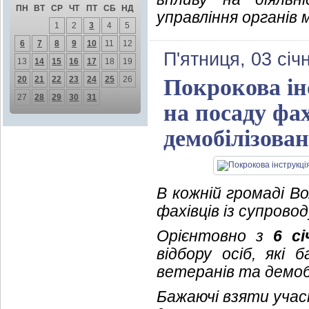
ПН
ВТ
СР
ЧТ
ПТ
СБ
НД
управління органів 
1
2
3
4
5
6
7
8
9
10
11
12
П'ятниця, 03 січ
13
14
15
16
17
18
19
20
21
22
23
24
25
26
Покрокова інс
27
28
29
30
31
на посаду фах
демобілізован
В кожній громаді В
фахівців із супрово
Орієнтовно з
6 сі
відбору осіб, які
ветеранів та демобі
Бажаючі взяти учас