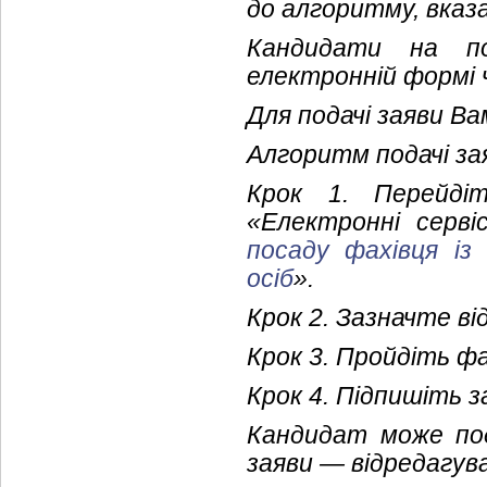
до алгоритму, вказ
Кандидати на п
електронній формі
Для подачі заяви В
Алгоритм подачі за
Крок 1. Перейд
«Електронні серві
посаду фахівця із
осіб
».
Крок 2. Зазначте від
Крок 3. Пройдіть ф
Крок 4. Підпишіть 
Кандидат може под
заяви — відредагув