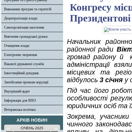
Програми та стратегії району
Конгресу міс
Виконання програм та стратегій
Президентові
Децентралізація влади
Самоорганізація населення
Вивчення громадської думки
Начальник районно
Очищення влади
районної ради
Вік
Електронне звернення
громад району й ке
адміністрації взял
Вакансії державної служби
місцевих та регі
Інвестиційний довідник
відбулось
3 січня
у 
Запобігання проявам корупції
Під час його робо
Внутрішній аудит
особливості регулю
Інформація для ВПО
юридичних осіб та ї
Ветеранська політика
Зокрема, учасники
АРХІВ НОВИН
чинного законодавс
«
»
СІЧЕНЬ 2025
впливу на діяльн