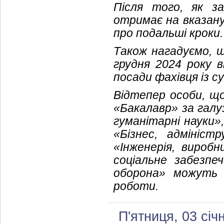
Після того, як за
отримає на вказан
про подальші кроки.
Також нагадуємо, щ
грудня 2024 року 
посади фахівця із с
Відтепер особи, що
«Бакалавр» за гал
гуманітарні науки»
«Бізнес, адмініст
«Інженерія, вироб
соціальне забезпе
оборона» можуть 
роботи.
П'ятниця, 03 січ