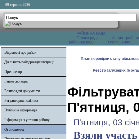
09 серпня 2026
РАЙОННА РАДА
Голова ради
Апарат районн
районної ради
Оголошення
Відомості про район
План перевірки стану військово
Діяльність райдержадміністрації
Реєстр галузевих (міжгал
Прес-центр
Район сьогодні
Фільтруват
Розпорядчі документи
Регуляторна політика
П'ятниця, 0
Публічна інформація
Інформація з установ району
П'ятниця, 03 січ
Оголошення
Взяли участь 