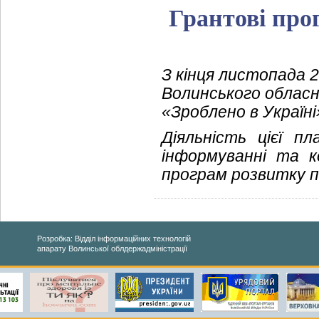
Грантові про
З кінця листопада 2
Волинського обласн
«Зроблено в Україні
Діяльність цієї п
інформуванні та к
програм розвитку п
Розробка: Відділ інформаційних технологій
апарату Волинської облдержадміністрації