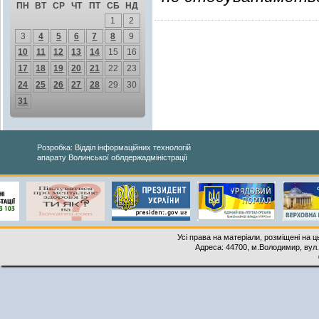
ПН
ВТ
СР
ЧТ
ПТ
СБ
НД
1
2
3
4
5
6
7
8
9
10
11
12
13
14
15
16
17
18
19
20
21
22
23
24
25
26
27
28
29
30
31
Розробка: Відділ інформаційних технологій
апарату Волинської облдержадміністрації
Усі права на матеріали, розміщені на 
Адреса: 44700, м.Володимир, вул. 