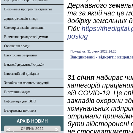
Програми та стратегії району
Державного земельн
Виконання програм та стратегій
та за який час це 
Децентралізація влади
добірку земельних д
Гіді:
https://thedigit
Самоорганізація населення
poslug
Вивчення громадської думки
Очищення влади
Понеділок, 31 січня 2022 14:26
Електронне звернення
Вакциновані - відкриті: нещепл
Вакансії державної служби
Інвестиційний довідник
31 січня
набирає чи
Запобігання проявам корупції
категорій працівник
від COVID-19. Це сп
Внутрішній аудит
закладів охорони з
Інформація для ВПО
комунальних підприє
Ветеранська політика
отримали принаймн
АРХІВ НОВИН
бути відсторонені 
«
»
СІЧЕНЬ 2022
не стосуватиметься