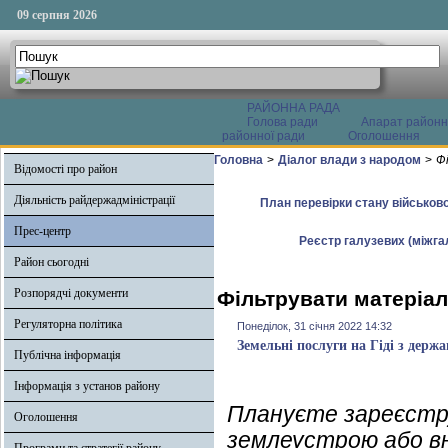
09 серпня 2026
РАЙОННА РАДА
Голова ради
Апарат районн
районної ради
Оголошення
Головна
>
Діалог влади з народом
>
Ф
Відомості про район
Діяльність райдержадміністрації
План перевірки стану військово
Прес-центр
Реєстр галузевих (міжгал
Район сьогодні
Розпорядчі документи
Фільтрувати матеріал
Регуляторна політика
Понеділок, 31 січня 2022 14:32
Земельні послуги на Гіді з держ
Публічна інформація
Інформація з установ району
Плануєте зареєстр
Оголошення
землеустрою або вн