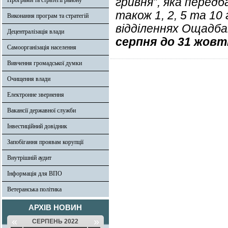
гривня”, яка передб
Програми та стратегії району
також 1, 2, 5 та 10
Виконання програм та стратегій
відділеннях Ощадбан
Децентралізація влади
серпня до 31 жовт
Самоорганізація населення
Вивчення громадської думки
Очищення влади
Електронне звернення
Вакансії державної служби
Інвестиційний довідник
Запобігання проявам корупції
Внутрішній аудит
Інформація для ВПО
Ветеранська політика
АРХІВ НОВИН
«
»
СЕРПЕНЬ 2022