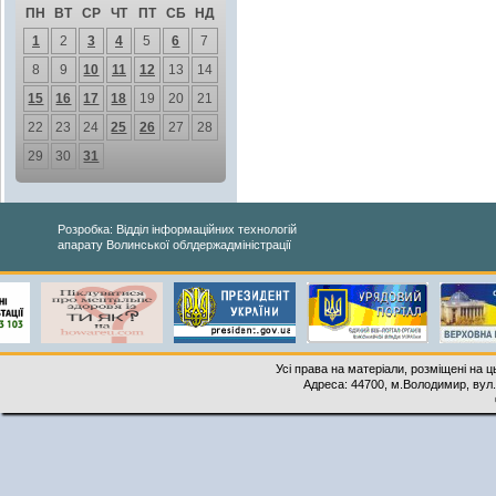
ПН
ВТ
СР
ЧТ
ПТ
СБ
НД
1
2
3
4
5
6
7
8
9
10
11
12
13
14
15
16
17
18
19
20
21
22
23
24
25
26
27
28
29
30
31
Розробка: Відділ інформаційних технологій
апарату Волинської облдержадміністрації
Усі права на матеріали, розміщені на 
Адреса: 44700, м.Володимир, вул. 