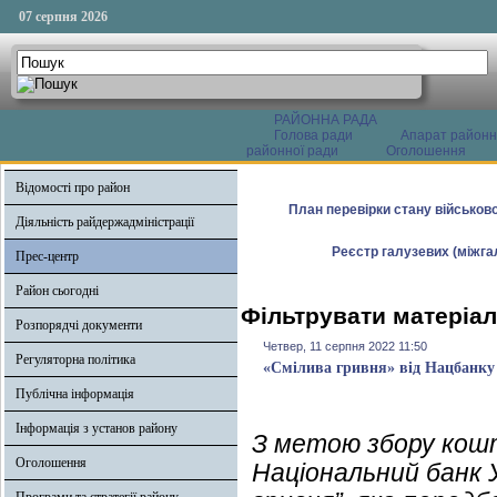
07 серпня 2026
РАЙОННА РАДА
Голова ради
Апарат районн
районної ради
Оголошення
Відомості про район
План перевірки стану військово
Діяльність райдержадміністрації
Реєстр галузевих (міжгал
Прес-центр
Район сьогодні
Фільтрувати матеріал
Розпорядчі документи
Четвер, 11 серпня 2022 11:50
Регуляторна політика
«Смілива гривня» від Нацбанку
Публічна інформація
Інформація з установ району
З метою збору кошт
Оголошення
Національний банк У