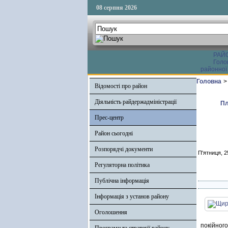
08 серпня 2026
РАЙ
Голо
районної
Головна
>
Відомості про район
Діяльність райдержадміністрації
Пл
Прес-центр
Район сьогодні
Розпорядчі документи
П'ятниця, 2
Регуляторна політика
Публічна інформація
Інформація з установ району
Оголошення
покійног