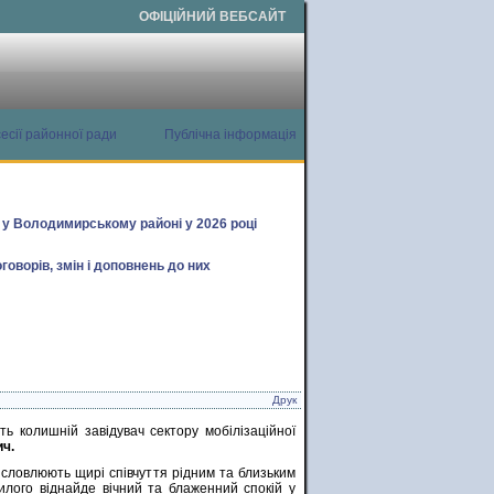
ОФІЦІЙНИЙ ВЕБСАЙТ
есії районної ради
Публічна інформація
х у Володимирському районі у 2026 році
говорів, змін і доповнень до них
Друк
ь колишній завідувач сектору мобілізаційної
ч.
висловлюють щирі співчуття рідним та близьким
чилого віднайде вічний та блаженний спокій у