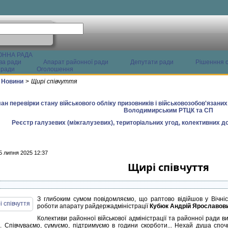
ОННА РАДА
ва ради
Апарат районної ради
Депутати ради
Рішенння с
 ради
Оголошення
Новини
>
Щирі співчуття
ан перевірки стану військового обліку призовників і військовозобов'язани
Володимирським РТЦК та СП
Реєстр галузевих (міжгалузевих), територіальних угод, колективних до
5 липня 2025 12:37
Щирі співчуття
З глибоким сумом повідомляємо, що раптово відійшов у Вічніст
роботи апарату райдержадміністрації
Кубюк Андрій Ярославови
Колективи районної військової адміністрації та районної ради 
о. Співчуваємо, сумуємо, підтримуємо в години скорботи... Нехай душа спо