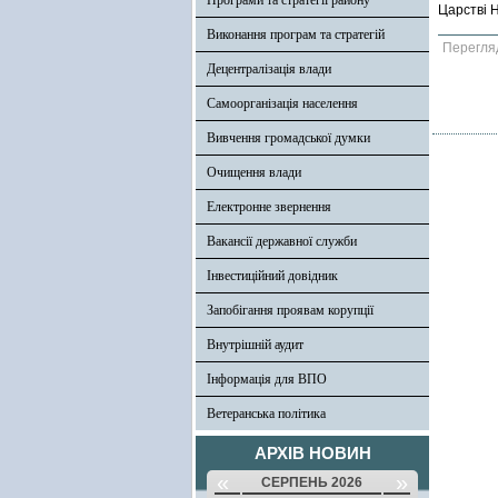
Програми та стратегії району
Царстві 
Виконання програм та стратегій
Перегля
Децентралізація влади
Самоорганізація населення
Вивчення громадської думки
Очищення влади
Електронне звернення
Вакансії державної служби
Інвестиційний довідник
Запобігання проявам корупції
Внутрішній аудит
Інформація для ВПО
Ветеранська політика
АРХІВ НОВИН
«
»
СЕРПЕНЬ 2026