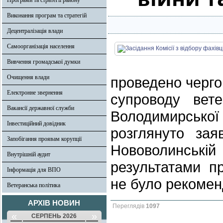
Програми та стратегії району
Виконання програм та стратегій
Децентралізація влади
Самоорганізація населення
Вивчення громадської думки
Очищення влади
проведено чергов
Електронне звернення
супроводу вете
Вакансії державної служби
Володимирськ
Інвестиційний довідник
розглянуто зая
Запобігання проявам корупції
Нововолинськ
Внутрішній аудит
результатами п
Інформація для ВПО
не було рекоме
Ветеранська політика
АРХІВ НОВИН
Переглядів
1097
«
»
СЕРПЕНЬ 2026