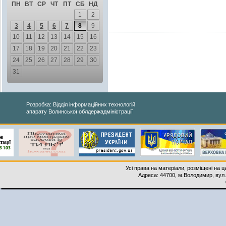
ПН
ВТ
СР
ЧТ
ПТ
СБ
НД
1
2
3
4
5
6
7
8
9
10
11
12
13
14
15
16
17
18
19
20
21
22
23
24
25
26
27
28
29
30
31
Розробка: Відділ інформаційних технологій
апарату Волинської облдержадміністрації
Усі права на матеріали, розміщені на 
Адреса: 44700, м.Володимир, вул. 