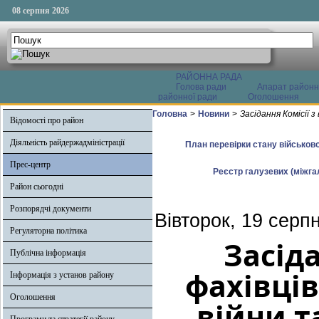
08 серпня 2026
РАЙОННА РАДА
Голова ради
Апарат районн
районної ради
Оголошення
Головна
>
Новини
>
Засідання Комісії з
Відомості про район
Діяльність райдержадміністрації
План перевірки стану військово
Прес-центр
Реєстр галузевих (міжгал
Район сьогодні
Розпорядчі документи
Вівторок, 19 серп
Регуляторна політика
Засіда
Публічна інформація
фахівців
Інформація з установ району
Оголошення
війни т