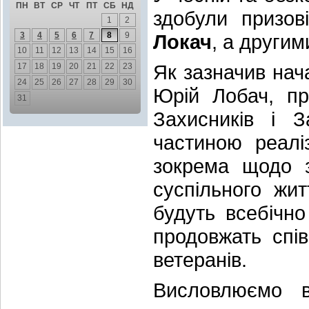
ПН
ВТ
СР
ЧТ
ПТ
СБ
НД
здобули призо
1
2
3
4
5
6
7
8
9
Локач
, а други
10
11
12
13
14
15
16
Як зазначив нача
17
18
19
20
21
22
23
24
25
26
27
28
29
30
Юрій Лобач, пр
31
Захисників і 
частиною реаліз
зокрема щодо з
суспільного жи
будуть всебічн
продовжать спі
ветеранів.
Висловлюємо в