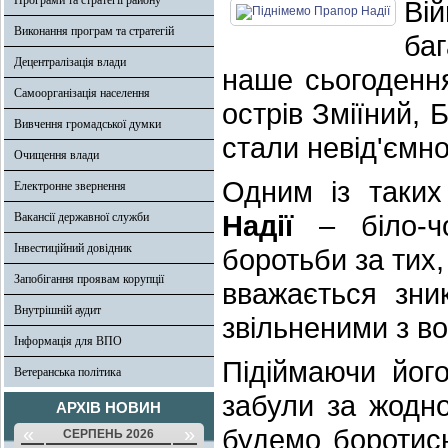
Програми та стратегії району
Ві
Виконання програм та стратегій
баг
Децентралізація влади
наше сьогоденн
Самоорганізація населення
острів Зміїний,
Вивчення громадської думки
стали невід'ємно
Очищення влади
Одним із таких
Електронне звернення
Надії
– біло-чо
Вакансії державної служби
Інвестиційний довідник
боротьби за тих,
Запобігання проявам корупції
вважається зни
Внутрішній аудит
звільненими з в
Інформація для ВПО
Підіймаючи йог
Ветеранська політика
забули за жодно
АРХІВ НОВИН
«
»
будемо боротись
СЕРПЕНЬ 2026