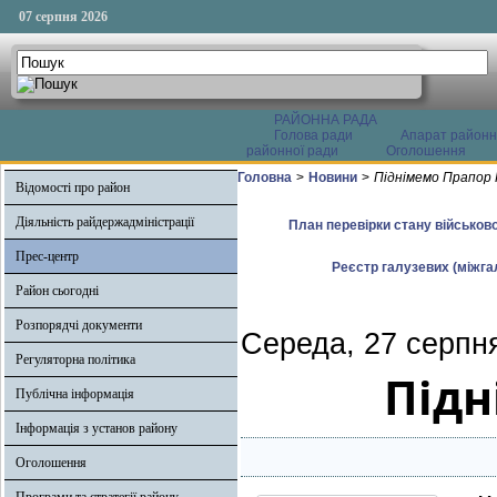
07 серпня 2026
РАЙОННА РАДА
Голова ради
Апарат районн
районної ради
Оголошення
Головна
>
Новини
>
Піднімемо Прапор 
Відомості про район
Діяльність райдержадміністрації
План перевірки стану військово
Прес-центр
Реєстр галузевих (міжгал
Район сьогодні
Розпорядчі документи
Середа, 27 серпн
Регуляторна політика
Підн
Публічна інформація
Інформація з установ району
Оголошення