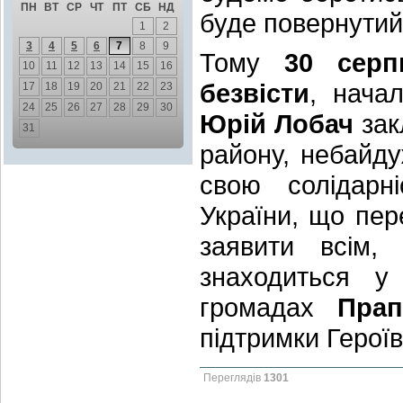
ПН
ВТ
СР
ЧТ
ПТ
СБ
НД
буде повернутий
1
2
3
4
5
6
7
8
9
Тому
30 серп
10
11
12
13
14
15
16
безвісти
, начал
17
18
19
20
21
22
23
24
25
26
27
28
29
30
Юрій Лобач
зак
31
району, небайд
свою солідарн
України, що пер
заявити всім
знаходиться у
громадах
Прап
підтримки Героїв
Переглядів
1301