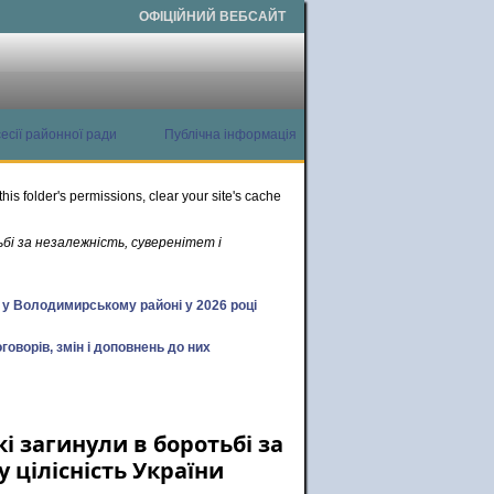
ОФІЦІЙНИЙ ВЕБСАЙТ
есії районної ради
Публічна інформація
this folder's permissions, clear your site's cache
ьбі за незалежність, суверенітет і
х у Володимирському районі у 2026 році
говорів, змін і доповнень до них
кі загинули в боротьбі за
у цілісність України