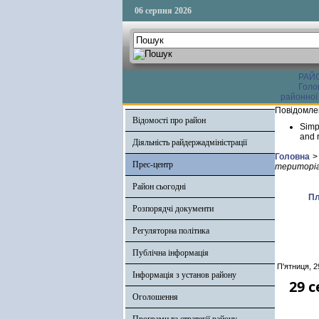
06 серпня 2026
РАЙ
Голо
районної
Повідомле
Відомості про район
Simp
and r
Діяльність райдержадміністрації
Головна
>
Прес-центр
територіа
Район сьогодні
Пл
Розпорядчі документи
Регуляторна політика
Публічна інформація
П'ятниця, 2
Інформація з установ району
29 с
Оголошення