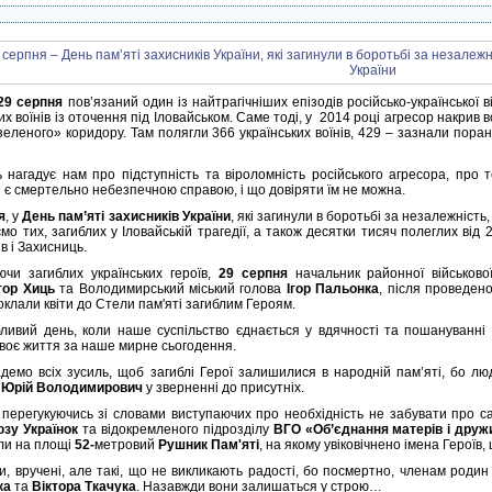
29 серпня
пов’язаний один із найтрагічніших епізодів російсько-української
их воїнів із оточення під Іловайськом. Саме тоді, у 2014 році агресор накрив
зеленого» коридору. Там полягли 366 українських воїнів, 429 – зазнали поран
 нагадує нам про підступність та віроломність російського агресора, про 
 є смертельно небезпечною справою, і що довіряти їм не можна.
я
, у
День пам’яті захисників України
, які загинули в боротьбі за незалежність,
мо тих, загиблих у Іловайській трагедії, а також десятки тисяч полеглих від 2
в і Захисниць.
чи загиблих українських героїв,
29 серпня
начальник районної військової
тор Хиць
та Володимирський міський голова
Ігор Пальонка
, після проведен
клали квіти до Стели пам'яті загиблим Героям.
ливий день, коли наше суспільство єднається у вдячності та пошануванні 
своє життя за наше мирне сьогодення.
демо всіх зусиль, щоб загиблі Герої залишилися в народній пам’яті, бо лю
в
Юрій Володимирович
у зверненні до присутніх.
перегукуючись зі словами виступаючих про необхідність не забувати про са
юзу Українок
та відокремленого підрозділу
ВГО «Об’єднання матерів і дружи
ли на площі
52-
метровий
Рушник Пам'яті
, на якому увіковічнено імена Героїв,
ди, вручені, але такі, що не викликають радості, бо посмертно, членам родин
ка
та
Віктора Ткачука
. Назавжди вони залишаться у строю…