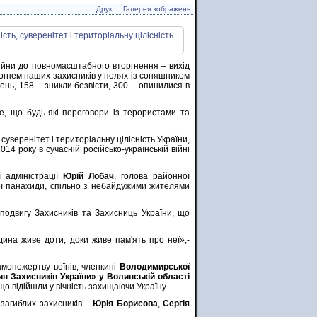
Друк
Галерея зображень
 війни до повномасштабного вторгнення – вихід
 вогнем наших захисників у полях із соняшником
ень, 158 – зникли безвісти, 300 – опинилися в
те, що будь-які переговори із терористами та
 суверенітет і територіальну цілісність України,
014 року в сучасній російсько-українській війні
 адміністрації
Юрій Лобач
, голова районної
ої панахиди, спільно з небайдужими жителями
подвигу Захисників та Захисниць України, що
дина живе доти, доки живе пам'ять про неї»,-
мопожертву воїнів, членкині
Володимирської
н Захисників України» у Волинській області
 що відійшли у вічність захищаючи Україну.
 загиблих захисників –
Юрія Борисова
,
Сергія