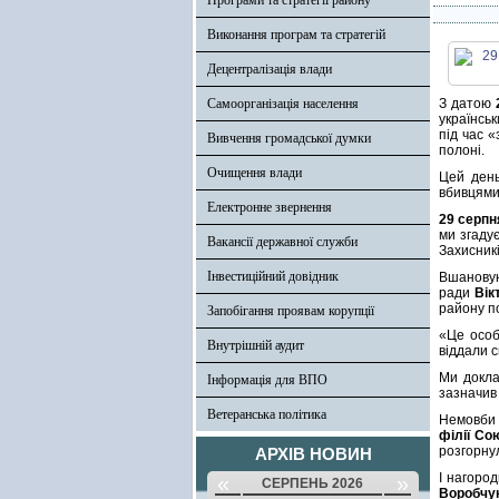
Програми та стратегії району
Виконання програм та стратегій
Децентралізація влади
Самоорганізація населення
З датою
українськ
під час «
Вивчення громадської думки
полоні.
Очищення влади
Цей день
вбивцями
Електронне звернення
29 серпн
ми згадує
Вакансії державної служби
Захисникі
Інвестиційний довідник
Вшановую
ради
Вік
району по
Запобігання проявам корупції
«Це особ
Внутрішній аудит
віддали 
Ми докла
Інформація для ВПО
зазначи
Ветеранська політика
Немовби 
філії Со
розгорну
АРХІВ НОВИН
І нагоро
«
»
СЕРПЕНЬ 2026
Воробчу