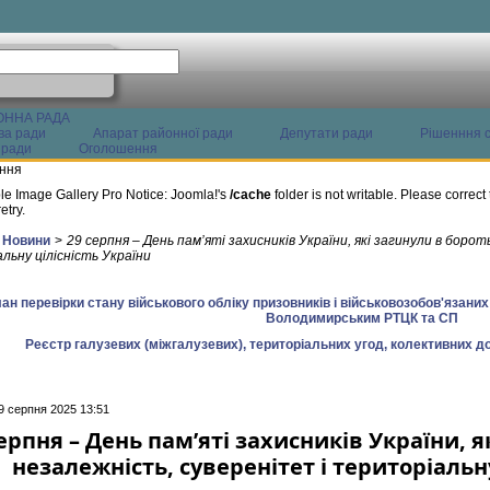
ОННА РАДА
ва ради
Апарат районної ради
Депутати ради
Рішенння с
 ради
Оголошення
ння
le Image Gallery Pro Notice: Joomla!'s
/cache
folder is not writable. Please correct 
etry.
Новини
>
29 серпня – День пам’яті захисників України, які загинули в борот
льну цілісність України
ан перевірки стану військового обліку призовників і військовозобов'язани
Володимирським РТЦК та СП
Реєстр галузевих (міжгалузевих), територіальних угод, колективних до
9 серпня 2025 13:51
ерпня – День пам’яті захисників України, я
незалежність, суверенітет і територіальн