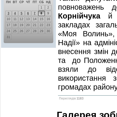
ПН
ВТ
СР
ЧТ
ПТ
СБ
НД
повноважень
1
2
3
4
5
6
7
8
9
Корнійчука
10
11
12
13
14
15
16
закладах загаль
17
18
19
20
21
22
23
24
25
26
27
28
29
30
«Моя Волинь», 
31
Надії» на адмін
внесення змін д
та до Положення
взяли до від
використання з
громадах району
Переглядів
1183
Галерея зо