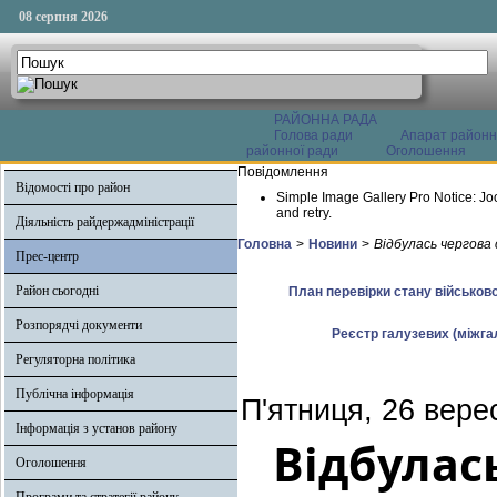
08 серпня 2026
РАЙОННА РАДА
Голова ради
Апарат районн
районної ради
Оголошення
Повідомлення
Відомості про район
Simple Image Gallery Pro Notice: Jo
and retry.
Діяльність райдержадміністрації
Головна
>
Новини
>
Відбулась чергова 
Прес-центр
Район сьогодні
План перевірки стану військово
Розпорядчі документи
Реєстр галузевих (міжгал
Регуляторна політика
Публічна інформація
П'ятниця, 26 вере
Інформація з установ району
Відбулас
Оголошення