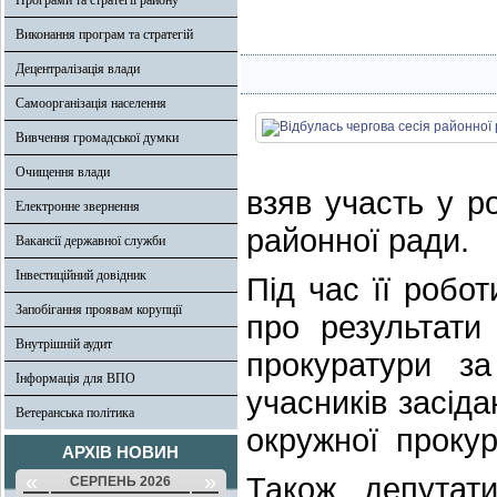
Програми та стратегії району
Виконання програм та стратегій
Децентралізація влади
Самоорганізація населення
Вивчення громадської думки
Очищення влади
взяв участь у р
Електронне звернення
районної ради.
Вакансії державної служби
Інвестиційний довідник
Під час її робо
Запобігання проявам корупції
про результати
Внутрішній аудит
прокуратури з
Інформація для ВПО
учасників засід
Ветеранська політика
окружної проку
АРХІВ НОВИН
«
»
Також депутат
СЕРПЕНЬ 2026