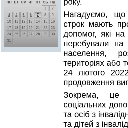
року.
ПН
ВТ
СР
ЧТ
ПТ
СБ
НД
1
2
Нагадуємо, що 
3
4
5
6
7
8
9
строк мають пр
10
11
12
13
14
15
16
17
18
19
20
21
22
23
допомог, які н
24
25
26
27
28
29
30
31
перебували на 
населення, ро
територіях або т
24 лютого 2022
продовження вип
Зокрема, це 
соціальних допом
та осіб з інвалід
та дітей з інвалі