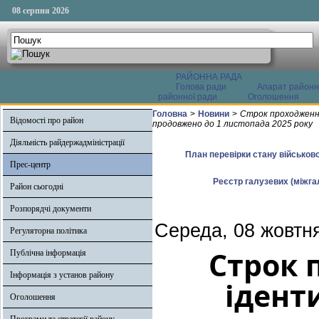
08 серпня 2026
РАЙОННА РАДА
Голова ради
Апарат районн
районної ради
Оголошення
Головна
>
Новини
>
Строк проходження
Відомості про район
продовжено до 1 листопада 2025 року
Діяльність райдержадміністрації
План перевірки стану військово
Прес-центр
Реєстр галузевих (міжгал
Район сьогодні
Розпорядчі документи
Середа, 08 жовтн
Регуляторна політика
Строк 
Публічна інформація
Інформація з установ району
ідент
Оголошення