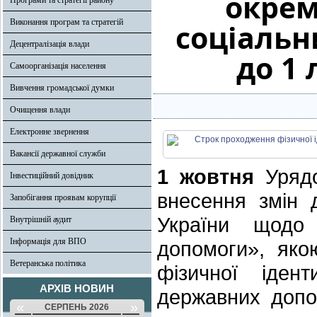
окрем
Програми та стратегії району
Виконання програм та стратегій
соціальн
Децентралізація влади
до 1
Самоорганізація населення
Вивчення громадської думки
Очищення влади
Електронне звернення
Вакансії державної служби
1 жовтня
Урядо
Інвестиційний довідник
внесення змін 
Запобігання проявам корупції
України щодо
Внутрішній аудит
Інформація для ВПО
допомоги», яко
Ветеранська політика
фізичної ідент
АРХІВ НОВИН
державних допо
«
»
СЕРПЕНЬ 2026