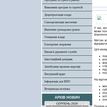
Програми та стратегії району
Виконання програм та стратегій
Децентралізація влади
Самоорганізація населення
У час, к
Вивчення громадської думки
може поч
благополу
Очищення влади
Метою ко
відчувати
Електронне звернення
Цілі конк
Вакансії державної служби
пок
Інвестиційний довідник
роз
впр
ств
Запобігання проявам корупції
під
пос
Внутрішній аудит
На карти
Інформація для ВПО
мож
Ветеранська політика
суб
осн
алг
АРХІВ НОВИН
осн
«
»
СЕРПЕНЬ 2026
Подача з