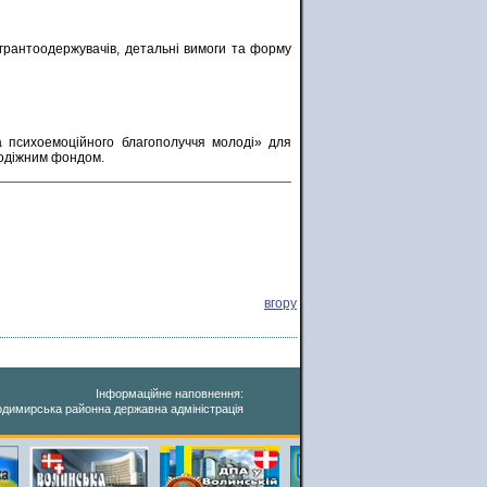
я грантоодержувачів, детальні вимоги та форму
а психоемоційного благополуччя молоді» для
лодіжним фондом.
вгору
Інформаційне наповнення:
димирська районна державна адміністрація