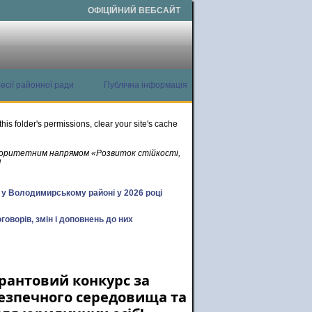
ОФІЦІЙНИЙ ВЕБСАЙТ
есії районної ради
Публічна інформація
this folder's permissions, clear your site's cache
ріоритетним напрямом «Розвиток стійкості,
!
х у Володимирському районі у 2026 році
говорів, змін і доповнень до них
рантовий конкурс за
безпечного середовища та