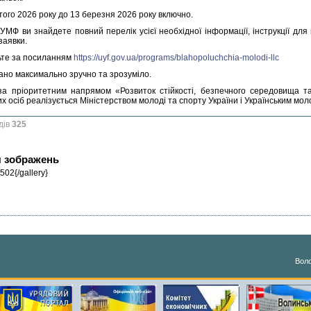
того 2026 року до 13 березня 2026 року включно.
 УМФ ви знайдете повний перелік усієї необхідної інформації, інструкції дл
заявки.
те за посиланням
https://uyf.gov.ua/programs/blahopoluchchia-molodi-llc
рано максимально зручно та зрозуміло.
за пріоритетним напрямом «Розвиток стійкості, безпечного середовища т
х осіб реалізується Міністерством молоді та спорту України і Українським мо
дів
325
я зображень
502{/gallery}
Воло