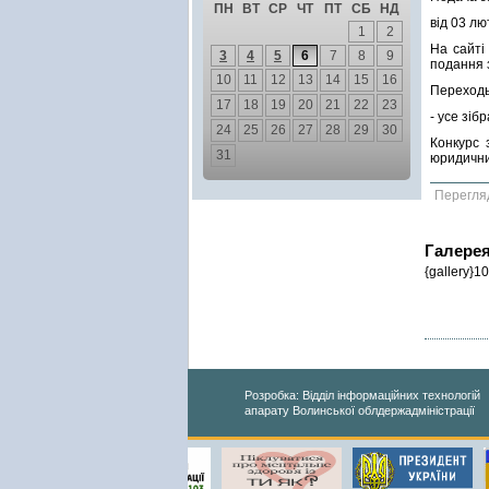
ПН
ВТ
СР
ЧТ
ПТ
СБ
НД
від 03 лю
1
2
На сайті
3
4
5
6
7
8
9
подання 
10
11
12
13
14
15
16
Переходь
17
18
19
20
21
22
23
- усе зіб
24
25
26
27
28
29
30
Конкурс 
31
юридични
Перегля
Галере
{gallery}10
Розробка: Відділ інформаційних технологій
апарату Волинської облдержадміністрації