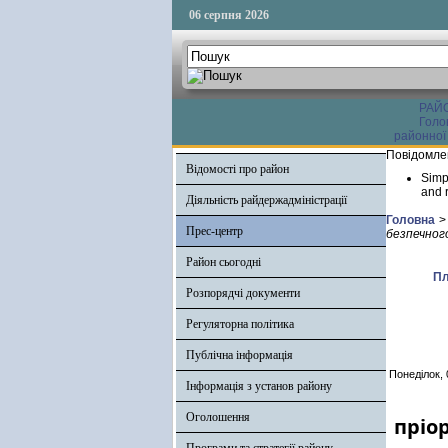
06 серпня 2026
РАЙ
Голо
районної
Повідомле
Відомості про район
Simp
and r
Діяльність райдержадміністрації
Головна
>
Прес-центр
безпечног
Район сьогодні
Пл
Розпорядчі документи
Регуляторна політика
Публічна інформація
Понеділок, 
Інформація з установ району
Оголошення
пріо