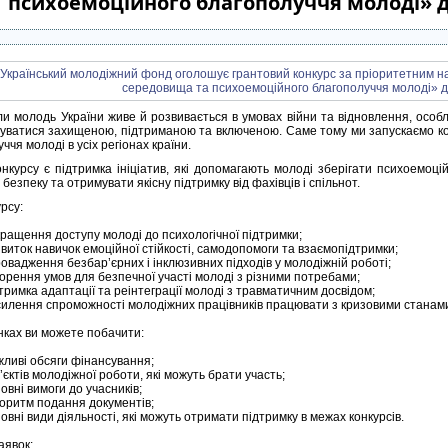
психоемоційного благополуччя молоді» д
оли молодь України живе й розвивається в умовах війни та відновлення, осо
уватися захищеною, підтриманою та включеною. Саме тому ми запускаємо кон
ччя молоді в усіх регіонах країни.
нкурсу є підтримка ініціатив, які допомагають молоді зберігати психоемоцій
 безпеку та отримувати якісну підтримку від фахівців і спільнот.
урсу:
ращення доступу молоді до психологічної підтримки;
виток навичок емоційної стійкості, самодопомоги та взаємопідтримки;
овадження безбар’єрних і інклюзивних підходів у молодіжній роботі;
орення умов для безпечної участі молоді з різними потребами;
тримка адаптації та реінтеграції молоді з травматичним досвідом;
илення спроможності молодіжних працівників працювати з кризовими станам
нках ви можете побачити:
ливі обсяги фінансування;
’єктів молодіжної роботи, які можуть брати участь;
овні вимоги до учасників;
оритм подання документів;
овні види діяльності, які можуть отримати підтримку в межах конкурсів.
аявок: