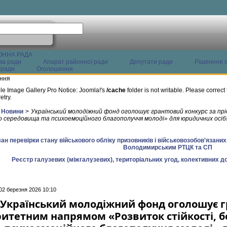
ОННА РАДА
ва ради
Апарат районної ради
Депутати ради
Рішенння с
 ради
Оголошення
ння
le Image Gallery Pro Notice: Joomla!'s
/cache
folder is not writable. Please correct 
etry.
Новини
>
Український молодіжний фонд оголошує грантовий конкурс за п
о середовища та психоемоційного благополуччя молоді» для юридичних осіб
ан перевірки стану військового обліку призовників і військовозобов'язани
Володимирським РТЦК та СП
Реєстр галузевих (міжгалузевих), територіальних угод, колективних до
02 березня 2026 10:10
Український молодіжний фонд оголошує г
ритетним напрямом «Розвиток стійкості, 