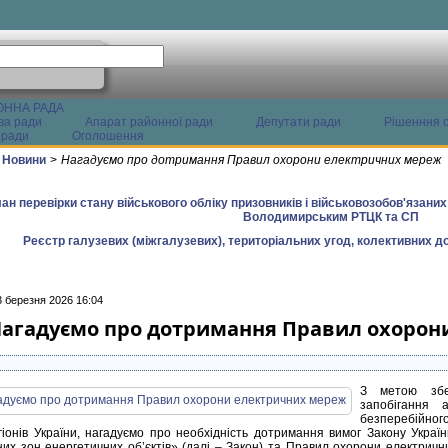
ОННА РАДА
ва ради
Апарат районної ради
Депутати ради
Рішенння с
 ради
Оголошення
Новини
>
Нагадуємо про дотримання Правил охорони електричних мереж
ан перевірки стану військового обліку призовників і військовозобов'язани
Володимирським РТЦК та СП
Реєстр галузевих (міжгалузевих), територіальних угод, колективних до
3 березня 2026 16:04
агадуємо про дотримання Правил охорон
З метою збе
запобігання 
безперебійног
гіонів України, нагадуємо про необхідність дотримання вимог Закону Укра
них зон енергетичних об’єктів» (далі – Закон) та Правил охорони електрич