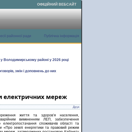
ОФІЦІЙНИЙ ВЕБСАЙТ
есії районної ради
Публічна інформація
х у Володимирському районі у 2026 році
говорів, змін і доповнень до них
и електричних мереж
Друк
реження життя та здоров’я населення,
аварійним вимкненням ЛЕП, забезпечення
о електропостачання споживачів області та
їни «Про землі енергетики та правовий режим
них мереж, затверджених постановою Кабінету