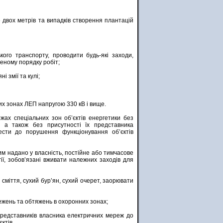
 двох метрів та випадків створення плантацій
кого транспорту, проводити будь-які заходи,
еному порядку робіт;
і змії та кулi;
них зонах ЛЕП напругою 330 кВ і вище.
ах спеціальних зон об’єктів енергетики без
, а також без присутності їх представника
ести до порушення функціонування об’єктів
ким надано у власність, постійне або тимчасове
ії, зобов’язані вживати належних заходів для
сміття, сухий бур’ян, сухий очерет, заорювати
ежень та обтяжень в охоронних зонах;
редставників власника електричних мереж до
ктів.