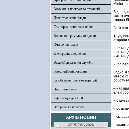
Програми та стратегії району
Міністрів
Виконання програм та стратегій
Відповід
також зм
Децентралізація влади
вздовж ЛЕ
Самоорганізація населення
Статтею 
Вивчення громадської думки
1) уздов
сторони л
Очищення влади
– 25 м – 
– 30 м – 
Електронне звернення
– 40 м – 
Вакансії державної служби
2) по пер
Інвестиційний довідник
Згідно зі
метою їх
Запобігання проявам корупції
роботу е
– накида
Внутрішній аудит
електроо
Інформація для ВПО
– будуват
Ветеранська політика
– розміщ
– складат
АРХІВ НОВИН
«
»
– влашто
СЕРПЕНЬ 2026