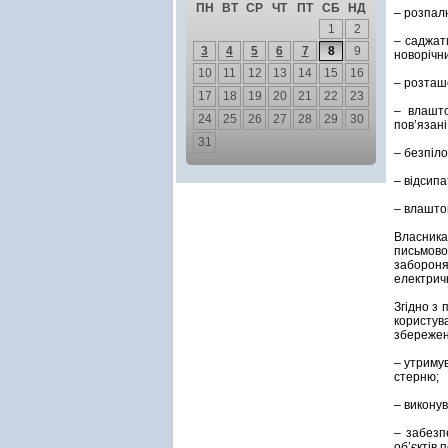
ПН
ВТ
СР
ЧТ
ПТ
СБ
НД
– розпалю
1
2
– саджат
3
4
5
6
7
8
9
новорічн
10
11
12
13
14
15
16
– розташ
17
18
19
20
21
22
23
– влашто
24
25
26
27
28
29
30
пов’язан
31
– безпіло
– відсипа
– влаштов
Власника
письмово
забороня
електрич
Згідно з 
користув
збережен
– утримув
стерню;
– викону
– забезп
об’єктів 