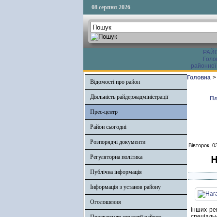
08 серпня 2026
РАЙ
Голо
районної
Головна
>
Відомості про район
Діяльність райдержадміністрації
Пл
Прес-центр
Район сьогодні
Розпорядчі документи
Вівторок, 0
Н
Регуляторна політика
Публічна інформація
Інформація з установ району
Оголошення
інших ре
спеціаль