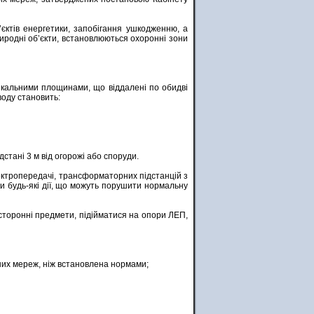
’єктів енергетики, запобігання ушкодженню, а
риродні об’єкти, встановлюються охоронні зони
тикальними площинами, що віддалені по обидві
оводу становить:
стані 3 м від огорожі або споруди.
лектропередачі, трансформаторних підстанцій з
и будь-які дії, що можуть порушити нормальну
 сторонні предмети, підійматися на опори ЛЕП,
них мереж, ніж встановлена нормами;