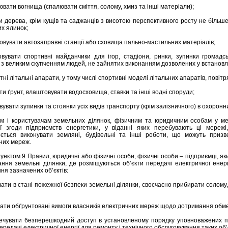
вати вогнища (спалювати сміття, солому, хмиз та інші матеріали);
и дерева, крім кущів та саджанців з висотою перспективного росту не більше
их ялинок;
овувати автозаправні станції або сховища пально-мастильних матеріалів;
вувати спортивні майданчики для ігор, стадіони, ринки, зупинки громадсь
і з великим скупченням людей, не зайнятих виконанням дозволених у встановл
тні літальні апарати, у тому числі спортивні моделі літальних апаратів, повітрян
ти ґрунт, влаштовувати водосховища, ставки та інші водні споруди;
увати зупинки та стоянки усіх видів транспорту (крім залізничного) в охорон
м і користувачам земельних ділянок, фізичним та юридичним особам у меж
ї згоди підприємств енергетики, у віданні яких перебувають ці мережі
ється виконувати земляні, будівельні та інші роботи, що можуть призв
них мереж.
пунктом 9 Правил, юридичні або фізичні особи, фізичні особи – підприємці, я
ання земельні ділянки, де розміщуються об’єкти передачі електричної енерг
ня зазначених об’єктів:
ати в стані пожежної безпеки земельні ділянки, своєчасно прибирати солому, 
вати обґрунтовані вимоги власників електричних мереж щодо дотримання обм
ечувати безперешкодний доступ в установленому порядку уповноважених п
передачі електричної енергії для ремонту і технічного обслуговування таких об’є