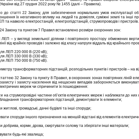
 України від 27 грудня 2022 року № 1455 (далі – Правила).
но до статті 22 Закону, для забезпечення нормальних умов експлуатації об
еншення їх негативного впливу на людей та довкілля, суміжні землі та інші п
П та навколо електростанцій, електропідстанцій, струмопроводів і пристроїв.
24 Закону та пунктом 7 Правил встановлено розміри охоронних зон:
ж ЛЕП – у вигляді земельної ділянки і повітряного простору обмежених вер
інії від крайніх проводів і залежно від класу напруги віддаль від крайнього пр
для ЛЕП 220 000 В (220 кВ);
для ЛЕП 330 000 В (330 кВ);
для ЛЕП 750 000 В (750 кВ).
иметру трансформаторних підстанцій, розподільних пунктів і пристроїв – на від
 статтею 32 Закону та пункту 8 Правил, в охоронних зонах повітряних ліній е
 захисту і захисту населення від нещасних випадків забороняється виконуват
лектричних мереж чи спричинити їх пошкодження:
ти на струмопровідні частини об’єктів електричних мереж і наближати до них
бладнання трансформаторних підстанцій, демонтувати їх елементи;
и житлові, громадські, дачні будівлі та інші споруди;
увати споруди іншого призначення на меншій відстані від елементів електрич
и добрива, корми, дрова, скиртувати солому та зберігати інші матеріали;
вувати будь-які звалища;