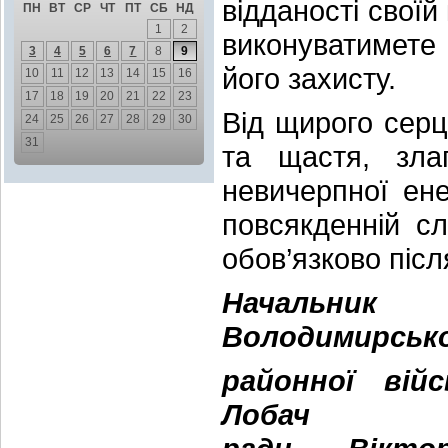
відданості своїй
ПН
ВТ
СР
ЧТ
ПТ
СБ
НД
1
2
виконуватимете 
3
4
5
6
7
8
9
його захисту.
10
11
12
13
14
15
16
17
18
19
20
21
22
23
Від щирого сер
24
25
26
27
28
29
30
31
та щастя, злаг
невичерпної енер
повсякденній с
обов’язково післ
Начальник
Володимирськ
районної вій
Лобач