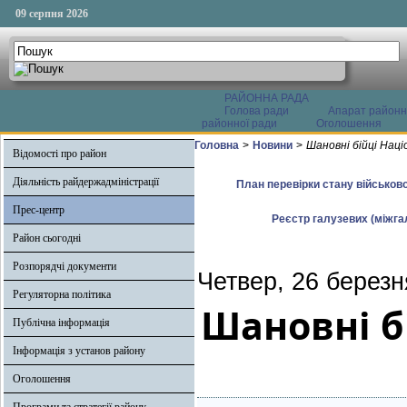
09 серпня 2026
РАЙОННА РАДА
Голова ради
Апарат районн
районної ради
Оголошення
Головна
>
Новини
>
Шановні бійці Націо
Відомості про район
Діяльність райдержадміністрації
План перевірки стану військово
Прес-центр
Реєстр галузевих (міжгал
Район сьогодні
Розпорядчі документи
Четвер, 26 березн
Регуляторна політика
Шановні б
Публічна інформація
Інформація з установ району
Оголошення