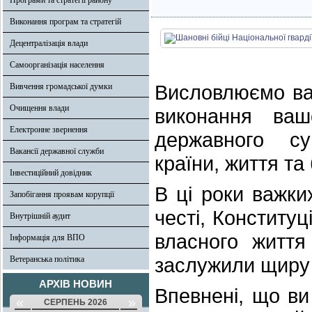
Програми та стратегії району
Виконання програм та стратегій
Децентралізація влади
Самоорганізація населення
Висловлюємо ва
Вивчення громадської думки
Очищення влади
виконання ваш
Електронне звернення
державного сув
Вакансії державної служби
країни, життя та
Інвестиційний довідник
В ці роки важки
Запобігання проявам корупції
честі, Конституці
Внутрішній аудит
власного життя
Інформація для ВПО
заслужили щиру 
Ветеранська політика
АРХІВ НОВИН
Впевнені, що ви
«
»
СЕРПЕНЬ 2026