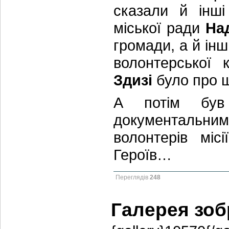
сказали й інші
міської ради
На
громади, а й інши
волонтерської
Здизі
було про щ
А потім був
документальни
волонтерів мі
Героїв…
Переглядів
248
Галерея зо