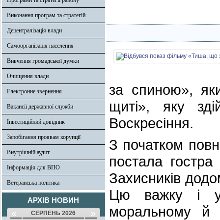
Програми та стратегії району
Виконання програм та стратегій
Децентралізація влади
Самоорганізація населення
Вивчення громадської думки
Очищення влади
за спиною», яки
Електронне звернення
щиті», яку зд
Вакансії державної служби
Воскресіння.
Інвестиційний довідник
Запобігання проявам корупції
З початком повн
Внутрішній аудит
постала гостра 
Інформація для ВПО
Захисників додом
Ветеранська політика
Цю важку і у
АРХІВ НОВИН
моральному й п
«
»
СЕРПЕНЬ 2026