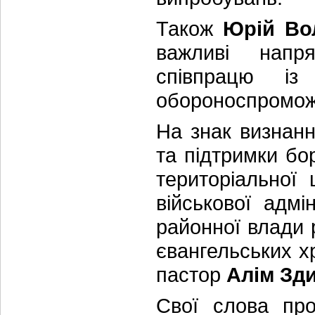
Також
Юрій Во
важливі напря
співпрацю із
обороноспроможн
На знак визнанн
та підтримки бо
територіальної 
військової адмі
районної влади 
євангельських х
пастор
Алім Зд
Свої слова про