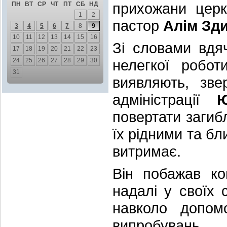
прихожани церк
ПН
ВТ
СР
ЧТ
ПТ
СБ
НД
1
2
пастор
Алім Зд
3
4
5
6
7
8
9
10
11
12
13
14
15
16
Зі словами вдяч
17
18
19
20
21
22
23
24
25
26
27
28
29
30
нелегкої робо
31
виявляють, зве
адміністрації
повертати загиб
їх рідними та бл
витримає.
Він побажав ко
надалі у своїх 
навколо допом
випробувань.