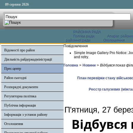
09 серпня 2026
РАЙОННА РАДА
Голова ради
Апарат районн
районної ради
Оголошення
Повідомлення
Відомості про район
Simple Image Gallery Pro Notice: Jo
and retry.
Діяльність райдержадміністрації
Головна
>
Новини
>
Відбувся показ фі
Прес-центр
Район сьогодні
План перевірки стану військово
Розпорядчі документи
Реєстр галузевих (міжгал
Регуляторна політика
Публічна інформація
П'ятниця, 27 бере
Інформація з установ району
Відбувся
Оголошення