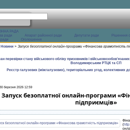
ОННА РАДА
ва ради
Апарат районної ради
Депутати ради
Рішенння с
 ради
Оголошення
Новини
>
Запуск безоплатної онлайн-програми «Фінансова грамотність пі
ан перевірки стану військового обліку призовників і військовозобов'язани
Володимирським РТЦК та СП
Реєстр галузевих (міжгалузевих), територіальних угод, колективних до
30 березня 2026 12:59
Запуск безоплатної онлайн-програми «Фі
підприємців»
Фін
(
http
онл