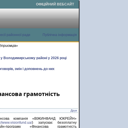
ОФІЦІЙНИЙ ВЕБСАЙТ
есії районної ради
Публічна інформація
дприємців»
х у Володимирському районі у 2026 році
говорів, змін і доповнень до них
нансова грамотність
Друк
ансова компанія «ВІЖИНФАНД ЮКРЕЙН»
://www.visionfund.ua/
) запускає безоплатну
айн-програму «Фінансова грамотність