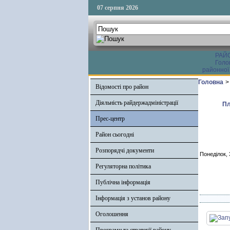
07 серпня 2026
РАЙ
Голо
районної
Головна
>
Відомості про район
Діяльність райдержадміністрації
Пл
Прес-центр
Район сьогодні
Розпорядчі документи
Понеділок, 
Регуляторна політика
Публічна інформація
Інформація з установ району
Оголошення