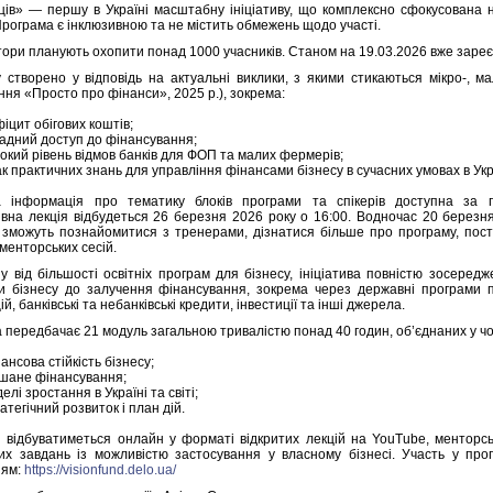
ців» — першу в Україні масштабну ініціативу, що комплексно сфокусована н
Програма є інклюзивною та не містить обмежень щодо участі.
тори планують охопити понад 1000 учасників. Станом на 19.03.2026 вже зареє
 створено у відповідь на актуальні виклики, з якими стикаються мікро-, м
ння «Просто про фінанси», 2025 р.), зокрема:
іцит обігових коштів;
адний доступ до фінансування;
окий рівень відмов банків для ФОП та малих фермерів;
к практичних знань для управління фінансами бізнесу в сучасних умовах в Укр
а інформація про тематику блоків програми та спікерів доступна за
ивна лекція відбудеться 26 березня 2026 року о 16:00. Водночас 20 березня
 зможуть познайомитися з тренерами, дізнатися більше про програму, пос
менторських сесій.
ну від більшості освітніх програм для бізнесу, ініціатива повністю зосере
ки бізнесу до залучення фінансування, зокрема через державні програми п
ій, банківські та небанківські кредити, інвестиції та інші джерела.
 передбачає 21 модуль загальною тривалістю понад 40 годин, об’єднаних у чо
ансова стійкість бізнесу;
ішане фінансування;
елі зростання в Україні та світі;
атегічний розвиток і план дій.
 відбуватиметься онлайн у форматі відкритих лекцій на YouTube, менторс
их завдань із можливістю застосування у власному бізнесі. Участь у про
ням:
https://visionfund.delo.ua/