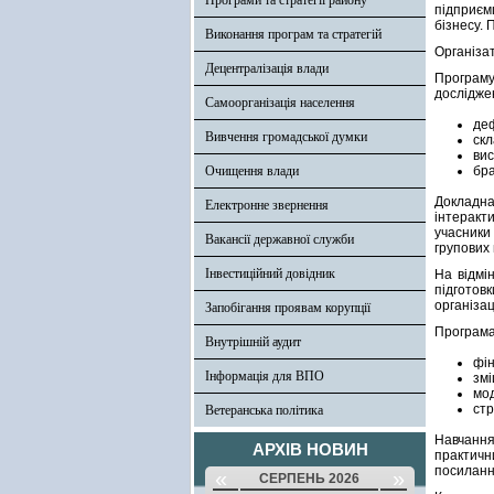
Програми та стратегії району
підприєм
бізнесу. 
Виконання програм та стратегій
Організа
Децентралізація влади
Програму
дослідже
Самоорганізація населення
деф
Вивчення громадської думки
скл
вис
Очищення влади
бра
Докладн
Електронне звернення
інтеракт
учасники
Вакансії державної служби
групових 
Інвестиційний довідник
На відмі
підготов
організац
Запобігання проявам корупції
Програма
Внутрішній аудит
фін
Інформація для ВПО
зм
мод
стр
Ветеранська політика
Навчання
АРХІВ НОВИН
практичн
посилан
«
»
СЕРПЕНЬ 2026