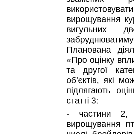
використовувати
вирощування ку
вигульних д
забруднюватимут
Планована діял
«Про оцінку впл
та другої кате
об’єктів, які м
підлягають оці
статті 3:
- частини 2, 
вирощування пт
числі бройлерів