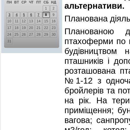
ПН
ВТ
СР
ЧТ
ПТ
СБ
НД
альтернативи.
1
2
3
4
5
6
7
8
9
Планована діяльн
10
11
12
13
14
15
16
17
18
19
20
21
22
23
Планованою д
24
25
26
27
28
29
30
птахоферми по 
31
будівництвом н
пташників і до
розташована пт
№1-12 з одноча
бройлерів та по
на рік. На тери
приміщення; бун
вагова; санпроп
м3/год; котел