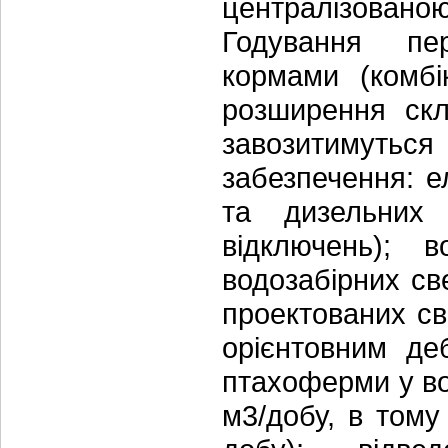
централізован
Годування пе
кормами (комбі
розширення скла
завозитимуть
забезпечення: е
та дизельних 
відключень); 
водозабірних св
проектованих с
орієнтовним де
птахоферми у во
м3/добу, в тому