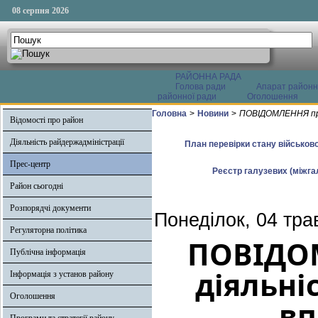
08 серпня 2026
РАЙОННА РАДА
Голова ради
Апарат районн
районної ради
Оголошення
Головна
>
Новини
>
ПОВІДОМЛЕННЯ про 
Відомості про район
Діяльність райдержадміністрації
План перевірки стану військово
Прес-центр
Реєстр галузевих (міжгал
Район сьогодні
Розпорядчі документи
Понеділок, 04 тра
Регуляторна політика
ПОВІДО
Публічна інформація
діяльніс
Інформація з установ району
Оголошення
вп