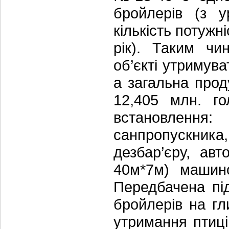
бройлерів (з у
кількість потужн
рік). Таким чи
об’єкті утримува
а загальна про
12,405 млн. го
встановлення
санпропускник
дезбар’єру, ав
40м*7м) машино
Передбачена пі
бройлерів на гл
утримання птиці