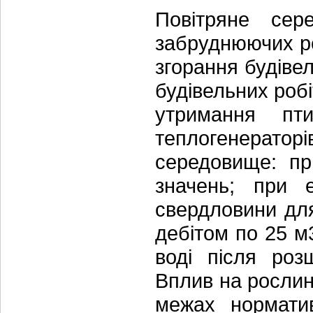
Повітряне сер
забруднюючих ре
згорання будіве
будівельних робі
утримання пти
теплогенератор
середовище: пр
значень; при е
свердловини дл
дебітом по 25 м
воді після роз
Вплив на рослинн
межах норматив