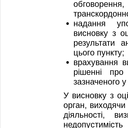
обговорення,
транскордонно
надання уп
висновку з о
результати а
цього пункту;
врахування в
рішенні про
зазначеного у
У висновку з оц
орган, виходячи
діяльності, ви
недопустимість