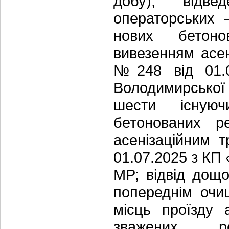
добу); відве
операторських 
нових бетоно
вивезенням асен
№248 від 01.0
Володимирської 
шести існуюч
бетонованих р
асенізаційним 
01.07.2025 з К
МР; відвід дощ
попереднім очи
місць проїзду 
зважених 