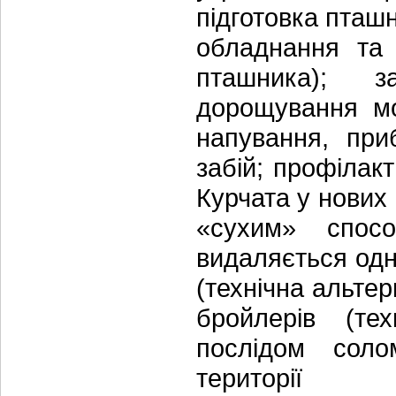
підготовка пташ
обладнання та 
пташника); з
дорощування мо
напування, при
забій; профілак
Курчата у нови
«сухим» спосо
видаляється одно
(технічна альтер
бройлерів (те
послідом соло
території 