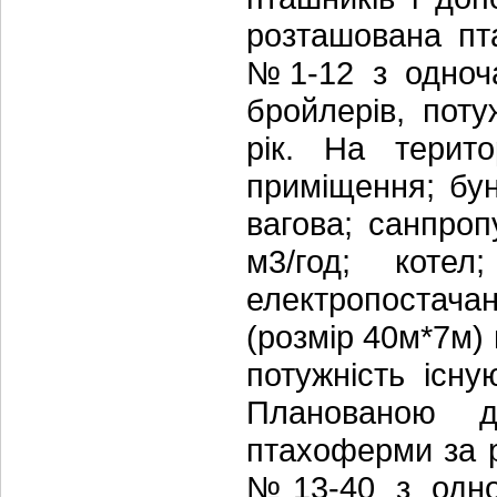
розташована пт
№1-12 з одноча
бройлерів, поту
рік. На терито
приміщення; бун
вагова; санпроп
м3/год; котел
електропостачан
(розмір 40м*7м)
потужність існ
Планованою д
птахоферми за 
№13-40 з одно