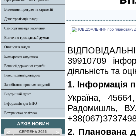
Програми та стратегії району
Виконання програм та стратегій
Децентралізація влади
Самоорганізація населення
Вивчення громадської думки
Очищення влади
ВІДПОВІДАЛЬН
Електронне звернення
39910709 інфо
Вакансії державної служби
діяльність та оці
Інвестиційний довідник
1. Інформація 
Запобігання проявам корупції
Внутрішній аудит
Україна, 45664
Інформація для ВПО
Радомишль, ВУ
Ветеранська політика
+38(067)373749
АРХІВ НОВИН
2. Планована ді
«
»
СЕРПЕНЬ 2026