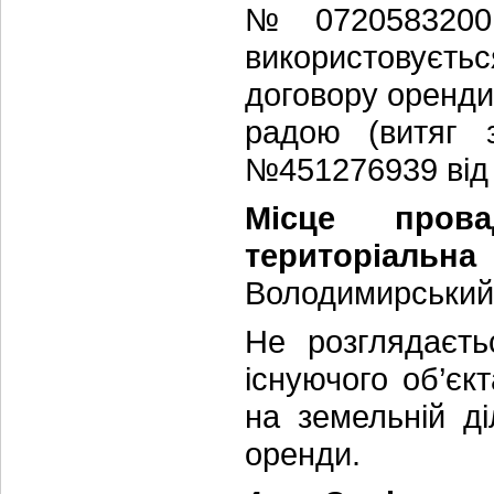
№ 0720583200:
використовуєть
договору оренди
радою (витяг 
№451276939 від 
Місце прова
територіальна
Володимирський 
Не розглядаєть
існуючого об’єк
на земельній д
оренди.