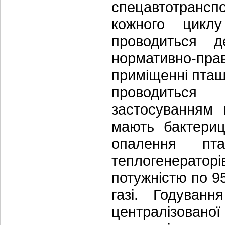
спецавтотрансп
кожного цикл
проводиться д
нормативно-пра
приміщенні пташн
проводиться
застосуванням 
мають бактериц
опалення пт
теплогенерато
потужністю по 9
газі. Годуванн
централізованої 