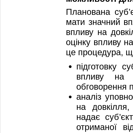
Планована суб’
мати значний впл
впливу на довкі
оцінку впливу на
це процедура, щ
підготовку с
впливу на д
обговорення п
аналіз уповн
на довкілля,
надає суб’єк
отриманої ві