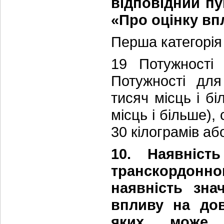
відповідний пу
«Про оцінку вп
Перша категорія
19 Потужності 
Потужності для
тисяч місць і бі
місць і більше),
30 кілограмів аб
10. Наявніст
транскордонног
наявність зна
впливу на дов
яких може з