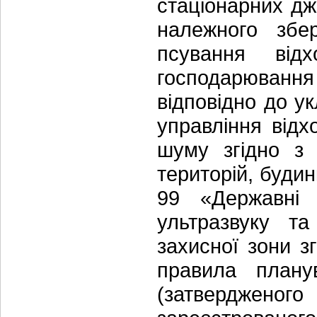
стаціонарних дж
належного збе
псування відх
господарюван
відповідно до у
управління відх
шуму згідно з 
територій, будин
99 «Державні 
ультразвуку та
захисної зони з
правила плану
(затвердженог