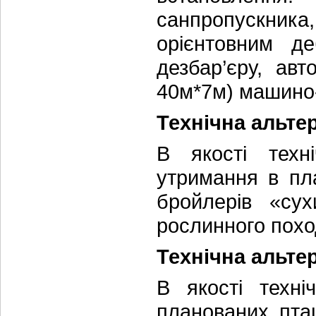
санпропускника,
орієнтовним д
дезбар’єру, ав
40м*7м) машино-
Технічна альте
В якості техн
утримання в п
бройлерів «сух
рослинного похо
Технічна альте
В якості техн
планованих пт