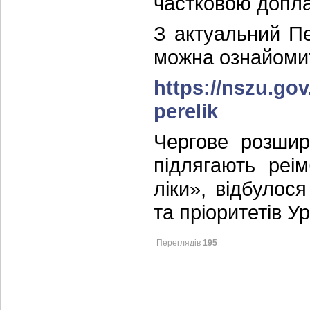
частковою допл
З актуальний Пе
можна ознайомит
https://nszu.go
perelik
Чергове розшир
підлягають реі
ліки», відбулос
та пріоритетів У
Переглядів
195