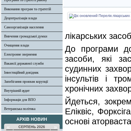
Програми та стратегії району
Виконання програм та стратегій
Децентралізація влади
Самоорганізація населення
лікарських засоб
Вивчення громадської думки
Очищення влади
До програми дод
Електронне звернення
засоби, які за
Вакансії державної служби
судинних захво
Інвестиційний довідник
інсультів і тр
Запобігання проявам корупції
хронічних захво
Внутрішній аудит
Йдеться, зокре
Інформація для ВПО
Еліквіс, Форксіг
Ветеранська політика
основі аторваста
АРХІВ НОВИН
«
»
СЕРПЕНЬ 2026