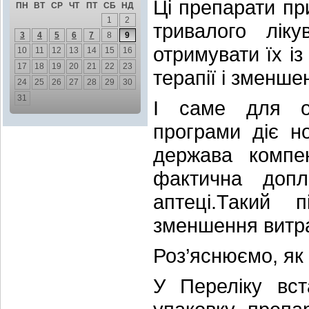
Ці препарати пр
ПН
ВТ
СР
ЧТ
ПТ
СБ
НД
1
2
тривалого лік
3
4
5
6
7
8
9
отримувати їх і
10
11
12
13
14
15
16
17
18
19
20
21
22
23
терапії і зменше
24
25
26
27
28
29
30
31
І саме для ор
програми діє н
держава компе
фактична допл
аптеці.Такий
зменшення витрат
Роз’яснюємо, як
У Переліку вст