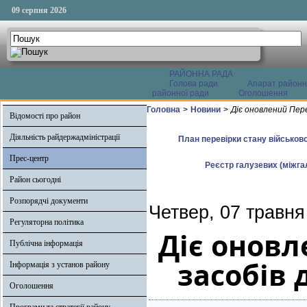
09 серпня 2026
РАЙОННА РАДА
Голова ради
Апарат районн
районної ради
Оголошення
Головна
>
Новини
>
Діє оновлений Пере
Відомості про район
Діяльність райдержадміністрації
План перевірки стану військово
Прес-центр
Реєстр галузевих (міжгал
Район сьогодні
Розпорядчі документи
Четвер, 07 травня
Регуляторна політика
Діє оновл
Публічна інформація
засобів 
Інформація з установ району
Оголошення