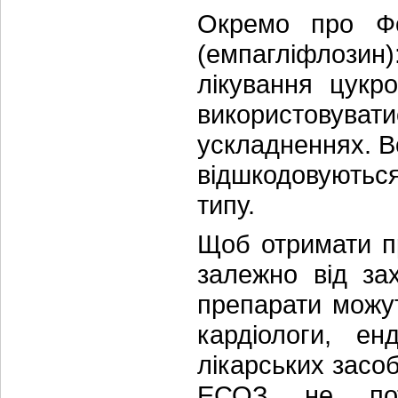
Окремо про Фо
(емпагліфлозин
лікування цукр
використовуват
ускладненнях. В
відшкодовуютьс
типу.
Щоб отримати пр
залежно від за
препарати можут
кардіологи, ен
лікарських засо
ЕСОЗ не потр