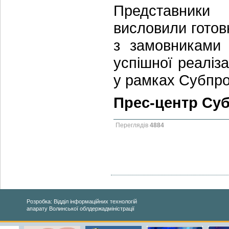
Представники
висловили готовн
з замовниками 
успішної реаліза
у рамках Субпро
Прес-центр Су
Переглядів
4884
Розробка: Відділ інформаційних технологій
апарату Волинської облдержадміністрації