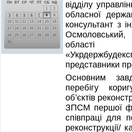
відділу управлі
ПН
ВТ
СР
ЧТ
ПТ
СБ
НД
1
2
обласної держа
3
4
5
6
7
8
9
10
11
12
13
14
15
16
консультант з 
17
18
19
20
21
22
23
Осмоловський, 
24
25
26
27
28
29
30
області д
31
«Укрдержбуд
представники про
Основним завд
перебігу кори
об’єктів реконст
ЗПСМ першої фа
співпраці для 
реконструкції/ 