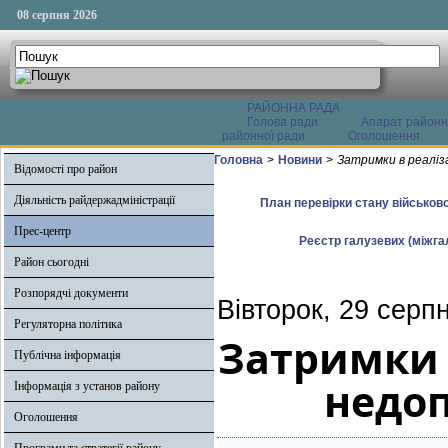
08 серпня 2026
РАЙОННА РАДА
Голова ради
Апарат районн
районної ради
Оголошення
Головна
>
Новини
>
Затримки в реаліз
Відомості про район
Діяльність райдержадміністрації
План перевірки стану військово
Прес-центр
Реєстр галузевих (міжгал
Район сьогодні
Розпорядчі документи
Вівторок, 29 серп
Регуляторна політика
Затримки в
Публічна інформація
недоп
Інформація з установ району
Оголошення