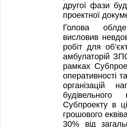
другої фази буд
проектної докуме
Голова облде
висловив невдо
робіт для об’єк
амбулаторій ЗП
рамках Субпроек
оперативності т
організацій н
будівельного
Субпроекту в ц
грошового еквів
30% від загаль