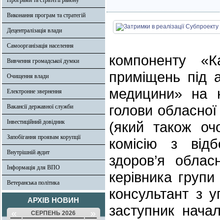
Програми та стратегії району
Виконання програм та стратегій
Децентралізація влади
Самоорганізація населення
компоненту «К
Вивчення громадської думки
приміщень під а
Очищення влади
медицини» на н
Електронне звернення
голови обласної
Вакансії державної служби
Інвестиційний довідник
(який також оч
Запобігання проявам корупції
комісію з відб
Внутрішній аудит
здоров’я обласн
Інформація для ВПО
керівника групи
Ветеранська політика
консультант з 
АРХІВ НОВИН
заступник нача
«
»
СЕРПЕНЬ 2026