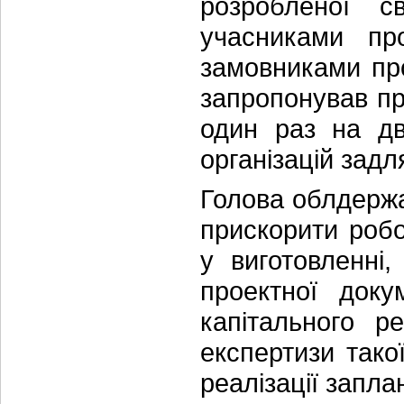
розробленої с
учасниками пр
замовниками про
запропонував пр
один раз на дв
організацій задл
Голова облдержа
прискорити робо
у виготовленні
проектної доку
капітального р
експертизи тако
реалізації запла