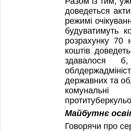
Разом із тим, уж
доведеться акти
режимі очікуван
будуватимуть к
розрахунку 70 
коштів доведет
здавалося б,
облдержадміні
державних та об
комунальні 
протитуберкульо
Майбутнє осв
Говорячи про се