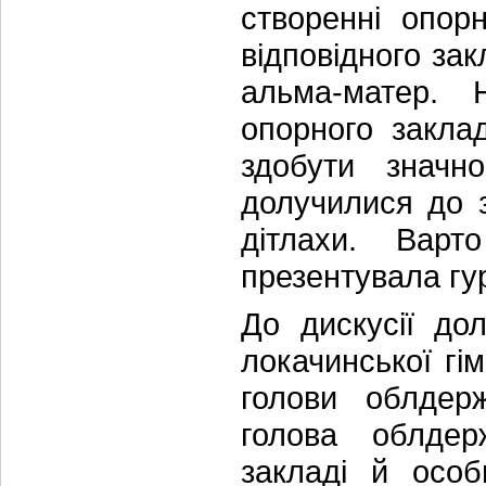
створенні опор
відповідного зак
альма-матер. 
опорного закла
здобути значн
долучилися до з
дітлахи. Варт
презентувала гур
До дискусії до
локачинської гім
голови облдерж
голова облдер
закладі й особ