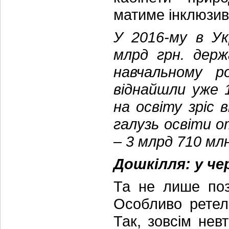
матиме інклюзив
У 2016-му в Ук
млрд грн. держ
навчальному ро
віднайшли уже 
на освіту зріс 
галузь освіти о
– 3 млрд 710 млн
Дошкілля: у че
Та не лише поз
Особливо ретел
Так, зовсім невт