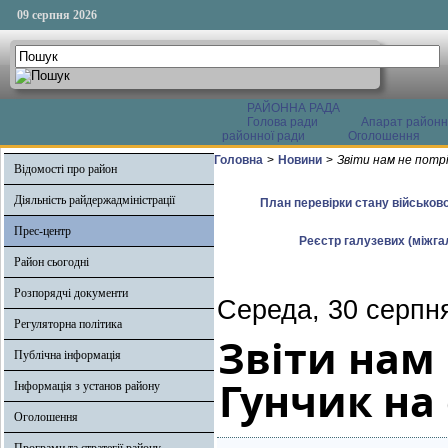
09 серпня 2026
РАЙОННА РАДА
Голова ради
Апарат районн
районної ради
Оголошення
Головна
>
Новини
>
Звіти нам не потрі
Відомості про район
Діяльність райдержадміністрації
План перевірки стану військово
Прес-центр
Реєстр галузевих (міжгал
Район сьогодні
Розпорядчі документи
Середа, 30 серпн
Регуляторна політика
Звіти нам 
Публічна інформація
Гунчик на 
Інформація з установ району
Оголошення