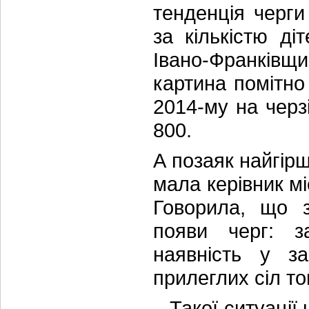
тенденція черги
за кількістю д
Івано-Франківщин
картина помітно
2014-му на черзі
800.
А позаяк найгірш
мала керівник мі
Говорила, що 
появи черг: з
наявність у за
прилеглих сіл т
– Такої ситуації