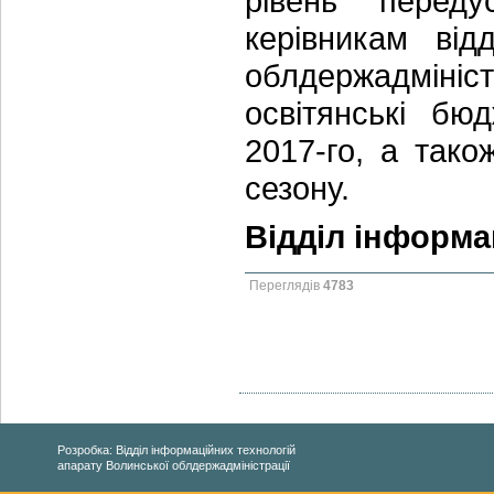
рівень перед
керівникам від
облдержадміні
освітянські бю
2017-го, а тако
сезону.
Відділ інформа
Переглядів
4783
Розробка: Відділ інформаційних технологій
апарату Волинської облдержадміністрації