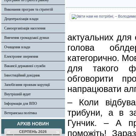
Програми та стратегії району
Виконання програм та стратегій
Децентралізація влади
Самоорганізація населення
актуальних для о
Вивчення громадської думки
голова облдер
Очищення влади
категорично. Мов
Електронне звернення
для такого фо
Вакансії державної служби
Інвестиційний довідник
обговорити пр
Запобігання проявам корупції
напрацювати алг
Внутрішній аудит
– Коли відбува
Інформація для ВПО
трибуни, а в з
Ветеранська політика
Гунчик. – А п
АРХІВ НОВИН
поможіть! Зара
«
»
СЕРПЕНЬ 2026