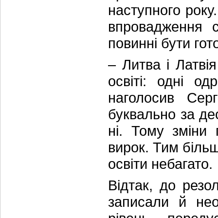
наступного року.
впровадження с
повинні бути гот
– Литва і Латв
освіті: одні од
наголосив Сер
буквально за дес
ні. Тому зміни
вирок. Тим біль
освіти небагато.
Відтак, до резо
записали й нео