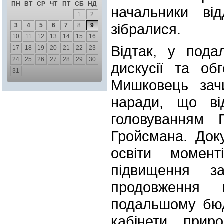
ПН
ВТ
СР
ЧТ
ПТ
СБ
НД
начальники від
1
2
зібралися.
3
4
5
6
7
8
9
10
11
12
13
14
15
16
Відтак, у под
17
18
19
20
21
22
23
24
25
26
27
28
29
30
дискусії та об
31
Мишковець зачи
наради, що ві
головуванням П
Гройсмана. Док
освіти момен
підвищення з
продовження 
подальшому бю
кабінети прир