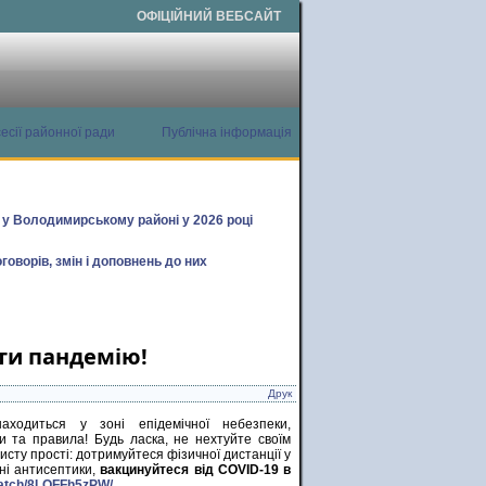
ОФІЦІЙНИЙ ВЕБСАЙТ
есії районної ради
Публічна інформація
х у Володимирському районі у 2026 році
говорів, змін і доповнень до них
ити пандемію!
Друк
аходиться у зоні епідемічної небезпеки,
 та правила! Будь ласка, не нехтуйте своїм
исту прості: дотримуйтеся фізичної дистанції у
сні антисептики,
вакцинуйтеся від COVID-19 в
.watch/8LQFFh5zPW/