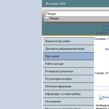
06 серпня 2026
РАЙ
Голо
районної
Головна
>
Відомості про район
Діяльність райдержадміністрації
Пл
Прес-центр
Район сьогодні
Розпорядчі документи
Середа, 20
Регуляторна політика
Публічна інформація
Інформація з установ району
Оголошення
громадсь
пунктах 