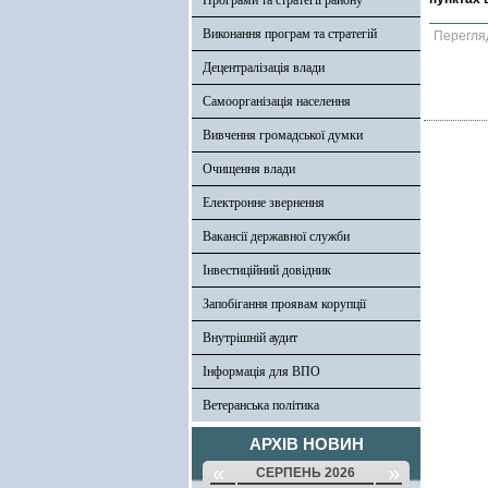
Програми та стратегії району
Виконання програм та стратегій
Перегля
Децентралізація влади
Самоорганізація населення
Вивчення громадської думки
Очищення влади
Електронне звернення
Вакансії державної служби
Інвестиційний довідник
Запобігання проявам корупції
Внутрішній аудит
Інформація для ВПО
Ветеранська політика
АРХІВ НОВИН
«
»
СЕРПЕНЬ 2026