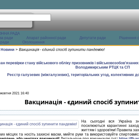
ОННА РАДА
ва ради
Апарат районної ради
Депутати ради
Рішенння с
 ради
Оголошення
Новини
>
Вакцинація - єдиний спосіб зупинити пандемію!
ан перевірки стану військового обліку призовників і військовозобов'язани
Володимирським РТЦК та СП
Реєстр галузевих (міжгалузевих), територіальних угод, колективних до
 жовтня 2021 16:40
Вакцинація - єдиний спосіб зупин
На сьогодні вся Україна зн
посилюються карантинні заходи
життям і здоров'ям! Правила зах
ких місцях та носіть захисні маски, мийте руки та використовуйте спиртовмі
щеплень або центрах вакцинації!
Детальніше про вакцинацію тут
:
https://fb