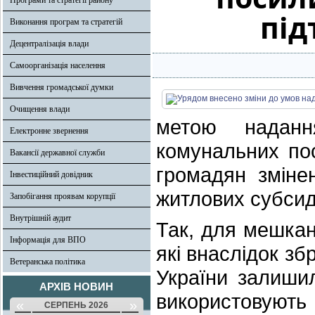
Програми та стратегії району
під
Виконання програм та стратегій
Децентралізація влади
Самоорганізація населення
Вивчення громадської думки
Очищення влади
метою наданн
Електронне звернення
комунальних по
Вакансії державної служби
громадян зміне
Інвестиційний довідник
житлових субсид
Запобігання проявам корупції
Внутрішній аудит
Так, для мешканц
Інформація для ВПО
які внаслідок зб
Ветеранська політика
України залиши
АРХІВ НОВИН
використовують
«
»
СЕРПЕНЬ 2026