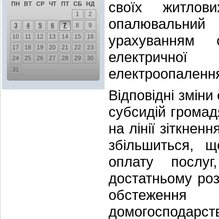
своїх житлов
ПН
ВТ
СР
ЧТ
ПТ
СБ
НД
1
2
опалювальни
3
4
5
6
7
8
9
урахуванням 
10
11
12
13
14
15
16
17
18
19
20
21
22
23
електричної
24
25
26
27
28
29
30
електроопаленн
31
Відповідні змін
субсидій громад
на лінії зіткнен
збільшиться, 
оплату послуг
достатньому роз
обстеження
домогосподарст