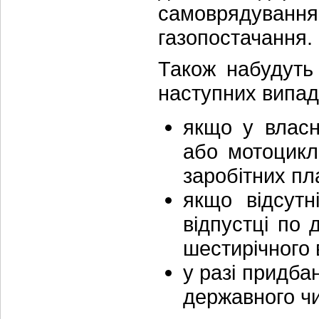
самоврядуван
газопостачання.
Також набудуть
наступних випад
якщо у власн
або мотоцикл
заробітних пл
якщо відсутн
відпустці по
шестирічного в
у разі придба
державного чи