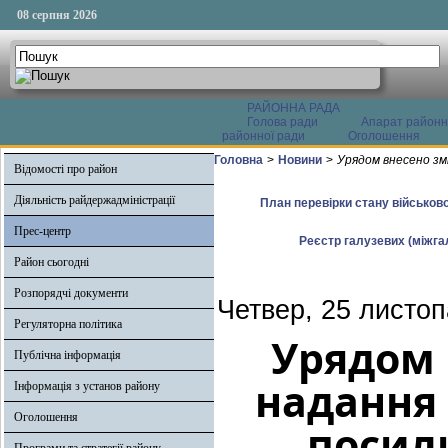
08 серпня 2026
РАЙОННА РАДА
Голова ради
Апарат районн
районної ради
Оголошення
Головна
>
Новини
>
Урядом внесено зм
Відомості про район
Діяльність райдержадміністрації
План перевірки стану військово
Прес-центр
Реєстр галузевих (міжгал
Район сьогодні
Розпорядчі документи
Четвер, 25 листоп
Регуляторна політика
Урядом 
Публічна інформація
надання
Інформація з установ району
Оголошення
посили