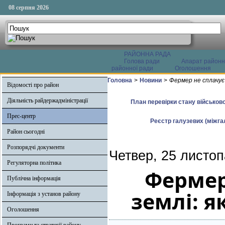
08 серпня 2026
РАЙОННА РАДА
Голова ради
Апарат районн
районної ради
Оголошення
Головна
>
Новини
>
Фермер не сплачує
Відомості про район
Діяльність райдержадміністрації
План перевірки стану військово
Прес-центр
Реєстр галузевих (міжгал
Район сьогодні
Розпорядчі документи
Четвер, 25 листоп
Регуляторна політика
Фермер
Публічна інформація
землі: я
Інформація з установ району
Оголошення