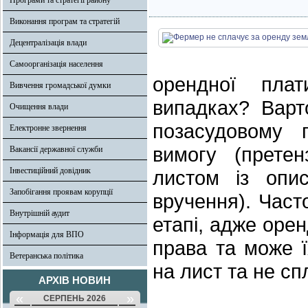
Програми та стратегії району
Виконання програм та стратегій
Децентралізація влади
Самоорганізація населення
орендної пла
Вивчення громадської думки
випадках? Варт
Очищення влади
позасудовому п
Електронне звернення
вимогу (претен
Вакансії державної служби
Інвестиційний довідник
листом із опи
Запобігання проявам корупції
вручення). Час
Внутрішній аудит
етапі, адже орен
Інформація для ВПО
права та може ї
Ветеранська політика
на лист та не сп
АРХІВ НОВИН
«
»
СЕРПЕНЬ 2026