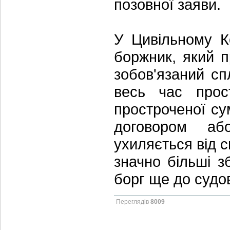
позовної заяви.
У Цивільному К
боржник, який п
зобов'язаний сп
весь час прос
простроченої су
договором аб
ухиляється від 
значно більші з
борг ще до судо
Переглядів
8009