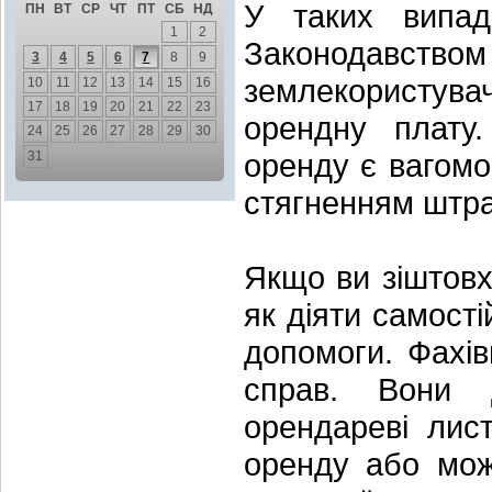
У таких випад
ПН
ВТ
СР
ЧТ
ПТ
СБ
НД
1
2
Законодавст
3
4
5
6
7
8
9
землекористува
10
11
12
13
14
15
16
17
18
19
20
21
22
23
орендну плату
24
25
26
27
28
29
30
оренду є вагомо
31
стягненням штра
Якщо ви зіштовх
як діяти самості
допомоги. Фахів
справ. Вони 
орендареві лис
оренду або мож