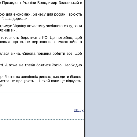
ив Президент України Володимир Зеленський в
ю для економіки, бізнесу для росіян і воюють
й Глава держави.
римує Україну як частину західного світу, вони
яснив він.
готовність боротися з РФ. Це потрібно, щоб
 уявляла, що стане жертвою повномасштабного
чалася війна. Європа повинна робити все, щоб
іті. А отже, не треба боятися Росію. Необхідно
робляти на зовнішніх ринках, виводити бізнес.
риємства не працюють… Нехай вони це відчують.
и.
вгору