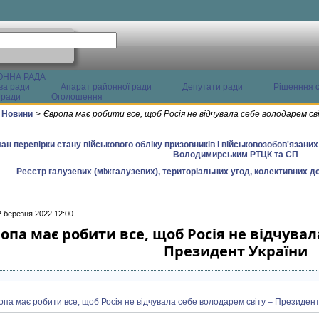
ОННА РАДА
ва ради
Апарат районної ради
Депутати ради
Рішенння с
 ради
Оголошення
Новини
>
Європа має робити все, щоб Росія не відчувала себе володарем с
ан перевірки стану військового обліку призовників і військовозобов'язани
Володимирським РТЦК та СП
Реєстр галузевих (міжгалузевих), територіальних угод, колективних до
2 березня 2022 12:00
опа має робити все, щоб Росія не відчувал
Президент України