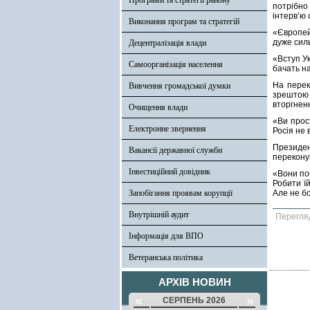
Програми та стратегії району
потрібно
інтерв’ю 
Виконання програм та стратегій
«Європей
дуже сил
Децентралізація влади
«Вступ Ук
Самоорганізація населення
бачать на
На перек
Вивчення громадської думки
зрештою 
вторгненн
Очищення влади
«Ви прос
Електронне звернення
Росія не 
Президент
Вакансії державної служби
переконув
Інвестиційний довідник
«Вони пов
Робити їй
Запобігання проявам корупції
Але не бо
Внутрішній аудит
Перегля
Інформація для ВПО
Ветеранська політика
АРХІВ НОВИН
«
»
СЕРПЕНЬ 2026