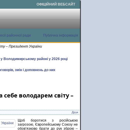
ОФІЦІЙНИЙ ВЕБСАЙТ
есії районної ради
Публічна інформація
віту – Президент України
х у Володимирському районі у 2026 році
говорів, змін і доповнень до них
а себе володарем світу –
Друк
Щоб боротися з російською
загрозою, Європейському Союзу не
обов’язково брати до рук зброю –