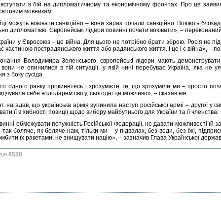
 вступати в бій на дипломатичному та економічному фронтах. Про це заяв
світовим мовникам.
ці можуть воювати санкційно – вони зараз почали санкційно. Воюють блокадо
ьно дипломатією. Європейські лідери повинні почати воювати», – переконани
раїни у Євросоюз – це війна. Для цього не потрібно брати зброю. Росія не підт
с частиною пострадянського життя або радянського життя. І це і є війна», – по
онання Володимира Зеленського, європейські лідери мають демонструвати 
вони не опинилися в тій ситуації, у якій нині перебуває Україна, яка не
я з боку сусіда.
то одного ранку прокинетесь і зрозумієте те, що зрозуміли ми – просто по
відчувала себе володарем світу, сьогодні це можливо», – сказав він.
 нагадав, що українська армія зупинила наступ російської армії – другої у св
ати її в хибності позиції щодо вибору майбутнього для України та її членства.
инні обмежувати потужність Російської Федерації, не давати можливості їй за
 так боляче, як боляче нам, тільки ми – у підвалах, без води, без їжі, підп
мбити їх ракетами, не знищувати націю», – зазначив Глава Української держав
дів
6528