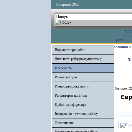
06 серпня 2026
РАЙ
Голо
районної
Головна
>
Відомості про район
Діяльність райдержадміністрації
Пл
Прес-центр
Район сьогодні
Розпорядчі документи
Вівторок, 2
Євр
Регуляторна політика
Публічна інформація
Інформація з установ району
Оголошення