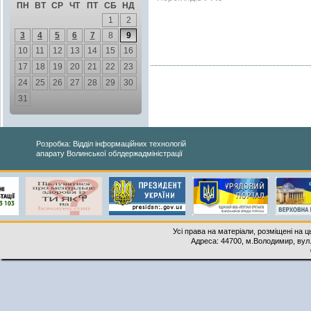
ПН
ВТ
СР
ЧТ
ПТ
СБ
НД
1
2
3
4
5
6
7
8
9
10
11
12
13
14
15
16
17
18
19
20
21
22
23
24
25
26
27
28
29
30
31
Розробка: Відділ інформаційних технологій
апарату Волинської облдержадміністрації
Усі права на матеріали, розміщені на 
Адреса: 44700, м.Володимир, вул. 