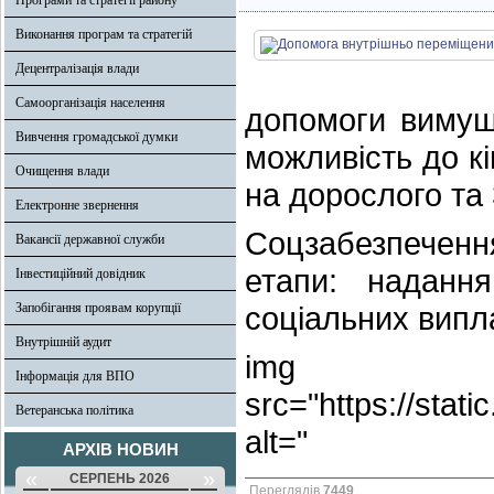
Програми та стратегії району
Виконання програм та стратегій
Децентралізація влади
Самоорганізація населення
допомоги вимуш
Вивчення громадської думки
можливість до кі
Очищення влади
на дорослого та 
Електронне звернення
Соцзабезпечення
Вакансії державної служби
етапи: наданн
Інвестиційний довідник
Запобігання проявам корупції
соціальних випла
Внутрішній аудит
img
Інформація для ВПО
src="https://stat
Ветеранська політика
alt="
АРХІВ НОВИН
«
»
СЕРПЕНЬ 2026
Переглядів
7449