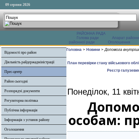
09 серпня 2026
РАЙОННА РАДА
Голова ради
Апарат районн
районної ради
Оголошення
Головна
>
Новини
>
Допомога внутрішн
Відомості про район
Діяльність райдержадміністрації
План перевірки стану військового обл
Реєстр галузевих
Прес-центр
Район сьогодні
Понеділок, 11 кві
Розпорядчі документи
Допомо
Регуляторна політика
Публічна інформація
особам: п
Інформація з установ району
Оголошення