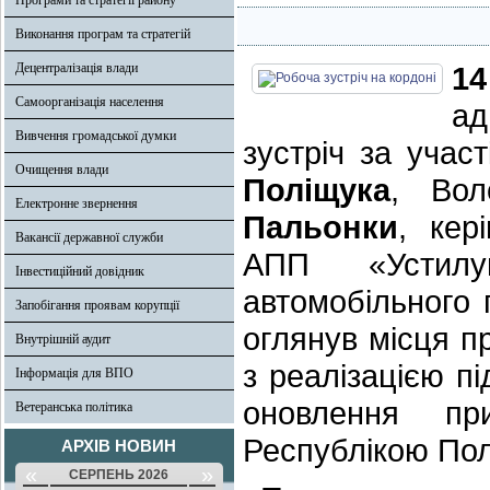
Програми та стратегії району
Виконання програм та стратегій
Децентралізація влади
14
Самоорганізація населення
ад
Вивчення громадської думки
зустріч за учас
Очищення влади
Поліщука
, Вол
Електронне звернення
Пальонки
, кер
Вакансії державної служби
АПП «Устилу
Інвестиційний довідник
автомобільного 
Запобігання проявам корупції
оглянув місця п
Внутрішній аудит
з реалізацією пі
Інформація для ВПО
оновлення пр
Ветеранська політика
Республікою По
АРХІВ НОВИН
«
»
СЕРПЕНЬ 2026