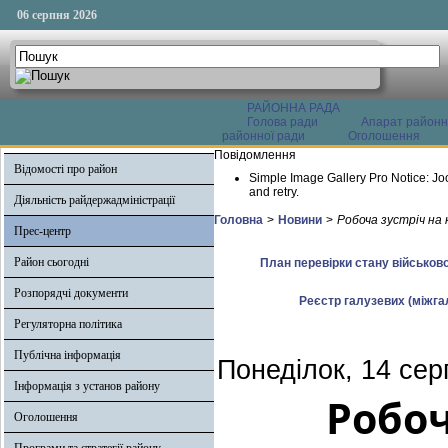
06 серпня 2026
РАЙОННА РАДА
Голова ради
Апарат районн
районної ради
Оголошення
Повідомлення
Відомості про район
Simple Image Gallery Pro Notice: Jo
and retry.
Діяльність райдержадміністрації
Головна
>
Новини
>
Робоча зустріч на 
Прес-центр
Район сьогодні
План перевірки стану військово
Розпорядчі документи
Реєстр галузевих (міжгал
Регуляторна політика
Публічна інформація
Понеділок, 14 сер
Інформація з установ району
Робоч
Оголошення