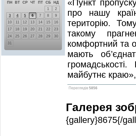
«Пункт пропуск
ПН
ВТ
СР
ЧТ
ПТ
СБ
НД
1
2
про нашу країн
3
4
5
6
7
8
9
територію. Том
10
11
12
13
14
15
16
17
18
19
20
21
22
23
такому прагн
24
25
26
27
28
29
30
комфортний та о
31
мають об’єдна
громадськості
майбутнє краю»,
Переглядів
5856
Галерея зо
{gallery}8675{/gal